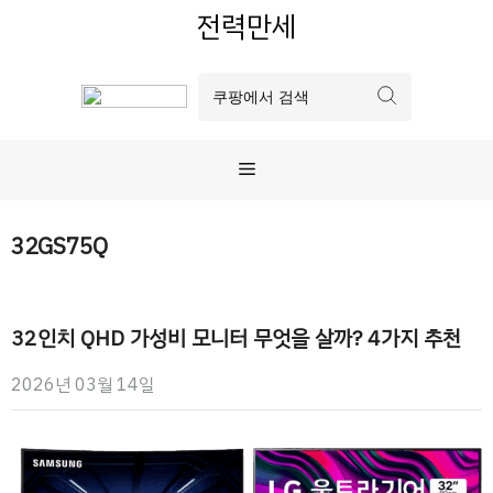
컨
전력만세
텐
츠
로
건
너
메
뛰
기
뉴
32GS75Q
32인치 QHD 가성비 모니터 무엇을 살까? 4가지 추천
2026년 03월 14일