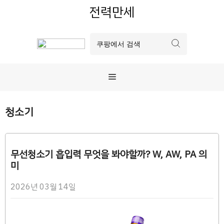
컨
전력만세
텐
츠
로
건
너
메
뛰
기
뉴
청소기
무선청소기 흡입력 무엇을 봐야할까? W, AW, PA 의
미
2026년 03월 14일