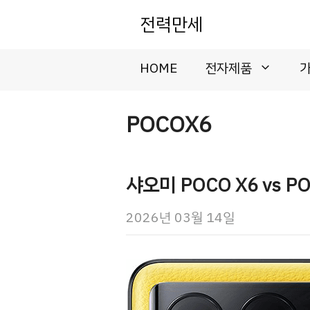
컨
전력만세
텐
츠
로
HOME
전자제품
건
너
뛰
POCOX6
기
샤오미 POCO X6 vs P
2026년 03월 14일