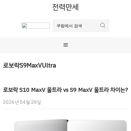
컨
전력만세
텐
츠
로
건
너
메
뛰
기
뉴
로보락S9MaxVUltra
로보락 S10 MaxV 울트라 vs S9 MaxV 울트라 차이는?
2026년 04월 28일