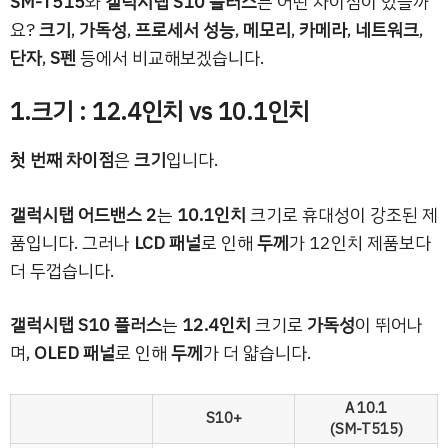
SM-T515
와
갤럭시탭 S10 플러스
는 어떤 차이점이 있을까
요?
크기
,
가독성
,
프로세서 성능
,
메모리
,
카메라
,
네트워크
,
단자
,
S펜
등에서 비교해보겠습니다.
1.크기 : 12.4인치 vs 10.1인치
첫 번째 차이점
은
크기
입니다.
갤럭시탭 어드밴스 2
는
10.1인치
크기로 휴대성이 강조된 제
품입니다. 그러나
LCD 패널
로 인해
두께
가 12인치 제품보다
더 두껍습니다.
갤럭시탭 S10 플러스
는
12.4인치
크기로
가독성
이 뛰어나
며,
OLED 패널
로 인해
두께
가 더 얇습니다.
A 10.1
S10+
(SM-T515)