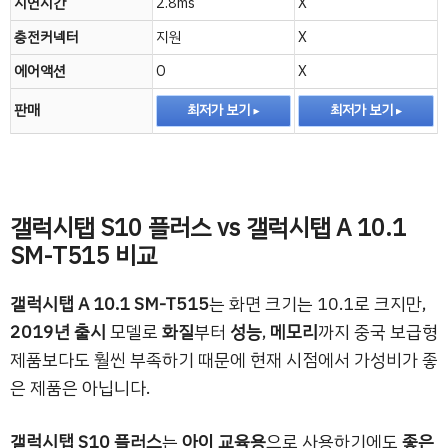
지연시간
2.8ms
X
충전커넥터
지원
X
에어액션
O
X
판매
최저가 보기
최저가 보기
갤럭시탭 S10 플러스 vs 갤럭시탭 A 10.1
SM-T515 비교
갤럭시탭 A 10.1 SM-T515
는 화면 크기는 10.1로 크지만,
2019년 출시
모델로
화질
부터
성능
,
메모리
까지 중국 보급형
제품보다도 훨씬 부족하기 때문에 현재 시점에서 가성비가 좋
은 제품은 아닙니다.
갤럭시탭 S10 플러스
는
아이 교육용
으로 사용하기에도
좋은