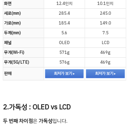
화면
12.4인치
10.1인치
세로(mm)
285.4
245.0
가로(mm)
185.4
149.0
두께(mm)
5.6
7.5
패널
OLED
LCD
무게(Wi-Fi)
571g
469g
무게(5G/LTE)
576g
469g
판매
최저가 보기
최저가 보기
2.가독성 : OLED vs LCD
두 번째 차이점
은
가독성
입니다.