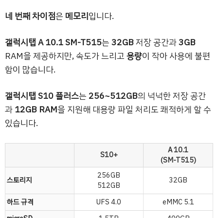
네 번째 차이점
은
메모리
입니다.
갤럭시탭 A 10.1 SM-T515
는
32GB
저장 공간과
3GB
RAM을 제공하지만, 속도가 느리고
용량
이 작아 사용에 불편
함이 많습니다.
갤럭시탭 S10 플러스
는
256~512GB
의 넉넉한 저장 공간
과
12GB RAM
을 지원해 대용량 파일 처리도 쾌적하게 할 수
있습니다.
A 10.1
S10+
(SM-T515)
256GB
스토리지
32GB
512GB
하드 규격
UFS 4.0
eMMC 5.1