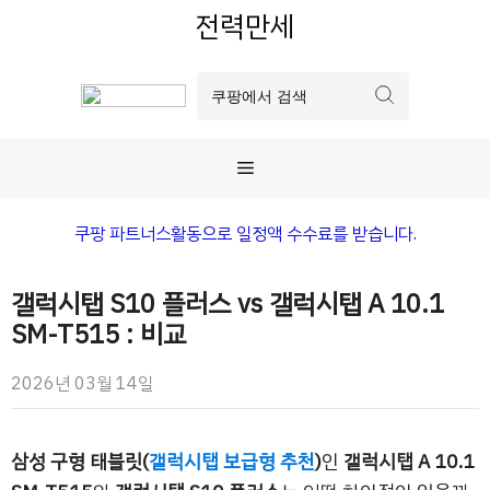
컨
전력만세
텐
츠
로
건
너
메
뛰
기
뉴
쿠팡 파트너스활동으로 일정액 수수료를 받습니다.
갤럭시탭 S10 플러스 vs 갤럭시탭 A 10.1
SM-T515 : 비교
2026년 03월 14일
삼성 구형 태블릿(
갤럭시탭 보급형 추천
)
인
갤럭시탭 A 10.1