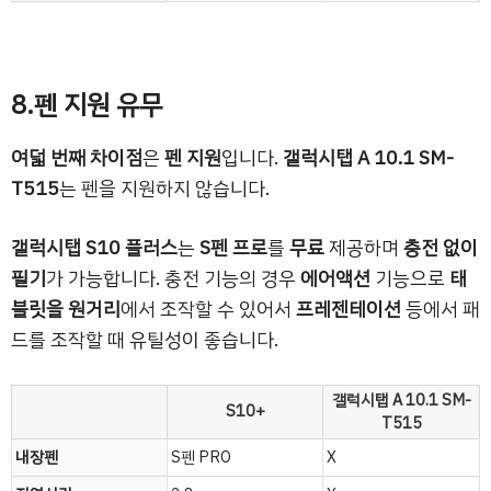
8.펜 지원 유무
여덟 번째 차이점
은
펜 지원
입니다.
갤럭시탭 A 10.1 SM-
T515
는 펜을 지원하지 않습니다.
갤럭시탭 S10 플러스
는
S펜 프로
를
무료
제공하며
충전 없이
필기
가 가능합니다. 충전 기능의 경우
에어액션
기능으로
태
블릿을 원거리
에서 조작할 수 있어서
프레젠테이션
등에서 패
드를 조작할 때 유틸성이 좋습니다.
갤럭시탭 A 10.1 SM-
S10+
T515
내장펜
S펜 PRO
X