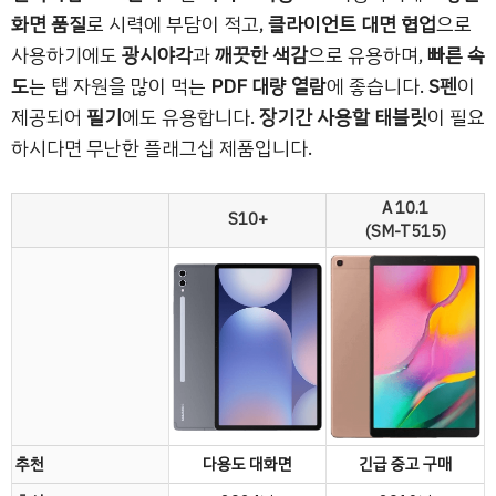
화면 품질
로 시력에 부담이 적고,
클라이언트 대면 협업
으로
사용하기에도
광시야각
과
깨끗한 색감
으로 유용하며,
빠른 속
도
는 탭 자원을 많이 먹는
PDF 대량 열람
에 좋습니다.
S펜
이
제공되어
필기
에도 유용합니다.
장기간 사용할 태블릿
이 필요
하시다면 무난한 플래그십 제품입니다.
A 10.1
S10+
(SM-T515)
추천
다용도 대화면
긴급 중고 구매