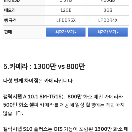
microSD
1.5TB
400GB
메모리
12GB
3GB
램 규격
LPDDR5X
LPDDR4X
판매
최저가 보기
최저가 보기
5.카메라 : 1300만 vs 800만
다섯 번째 차이점
은
카메라
입니다.
갤럭시탭 A 10.1 SM-T515
는
800만
화소 메인 카메라와
500만 화소 셀피
카메라를 제공해 일상 촬영에는 적합하지
않습니다.
갤럭시탭 S10 플러스
는
OIS
기능이 포함된
1300만 화소 메