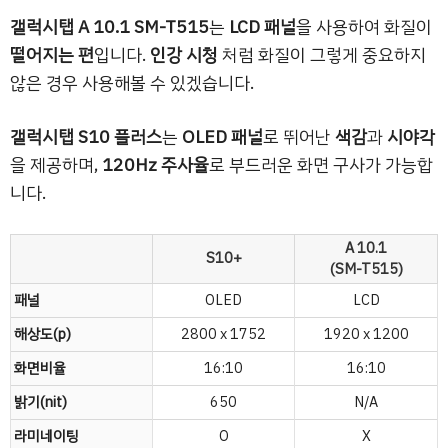
갤럭시탭 A 10.1 SM-T515
는
LCD 패널
을 사용하여 화질이
떨어지는 편
입니다.
인강 시청
처럼 화질이 그렇게 중요하지
않은 경우 사용해볼 수 있겠습니다.
갤럭시탭 S10 플러스
는
OLED 패널
로 뛰어난
색감
과
시야각
을 제공하며,
120Hz 주사율
로 부드러운 화면 구사가 가능합
니다.
A 10.1
S10+
(SM-T515)
패널
OLED
LCD
해상도(p)
2800 x 1752
1920 x 1200
화면비율
16:10
16:10
밝기(nit)
650
N/A
라미네이팅
O
X