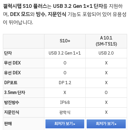
갤럭시탭 S10 플러스
는
USB 3.2 Gen 1×1 단자
를 지원하
며,
DEX 모드
와
방수
,
지문인식
기능도 포함되어 있어 유용성
이 뛰어납니다.
A 10.1
S10+
(SM-T515)
단자
USB 3.2 Gen 1×1
USB 2.0
무선 DEX
O
X
유선 DEX
O
X
DP포트
DP 1.2
X
3.5mm 단자
X
O
방진방수
IP68
X
지문인식
광학식
X
판매
최저가 보기
최저가 보기