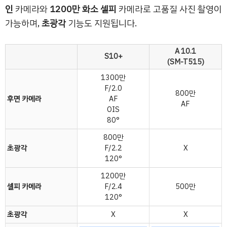
인
카메라와
1200만 화소 셀피
카메라로 고품질 사진 촬영이
가능하며,
초광각
기능도 지원됩니다.
A 10.1
S10+
(SM-T515)
1300만
F/2.0
800만
후면 카메라
AF
AF
OIS
80°
800만
초광각
F/2.2
X
120°
1200만
셀피 카메라
F/2.4
500만
120°
초광각
X
X