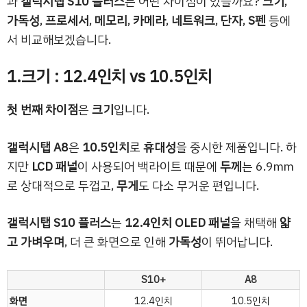
과
갤럭시탭 S10 플러스
는 어떤 차이점이 있을까요?
크기
,
가독성
,
프로세서
,
메모리
,
카메라
,
네트워크
,
단자
,
S펜
등에
서 비교해보겠습니다.
1.크기 : 12.4인치 vs 10.5인치
첫 번째 차이점
은
크기
입니다.
갤럭시탭 A8
은
10.5인치
로
휴대성
을 중시한 제품입니다. 하
지만
LCD 패널
이 사용되어 백라이트 때문에
두께
는 6.9mm
로 상대적으로 두껍고,
무게
도 다소 무거운 편입니다.
갤럭시탭 S10 플러스
는
12.4인치 OLED 패널
을 채택해
얇
고 가벼우며
, 더 큰 화면으로 인해
가독성
이 뛰어납니다.
S10+
A8
화면
12.4인치
10.5인치