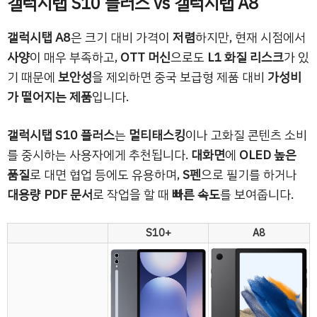
갤럭시탭 S10 플러스 vs 갤럭시탭 A8
갤럭시탭 A8
은 크기 대비 가격이
저렴
하지만, 현재 시점에서
사양
이 매우 부족하고,
OTT 머신
으로도
L1 화질 리스크
가 있
기 때문에
보안성
을 제외하면 중국 보급형 제품 대비
가성비
가 떨어지는 제품
입니다.
갤럭시탭 S10 플러스
는
멀티태스킹
이나 고화질 콘텐츠 소비
를 중시하는 사용자에게 추천됩니다.
대화면
에
OLED 높은
품질
로 대면 협업 등에도 유용하며,
S펜
으로 필기를 하거나
대용량 PDF 문서
로 작업을 할 때
빠른 속도
를 보여줍니다.
S10+
A8