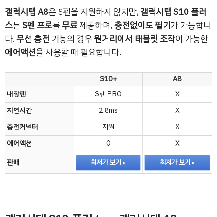
갤럭시탭 A8
은 S펜을 지원하지 않지만,
갤럭시탭 S10 플러
스
는
S펜 프로
를
무료
제공하며,
충전없이도 필기
가 가능합니
다.
무선 충전
기능의 경우
원거리에서 태블릿 조작
이 가능한
에어액션
을 사용할 때 필요합니다.
S10+
A8
내장펜
S펜 PRO
X
지연시간
2.8ms
X
충전커넥터
지원
X
에어액션
O
X
판매
최저가 보기
최저가 보기