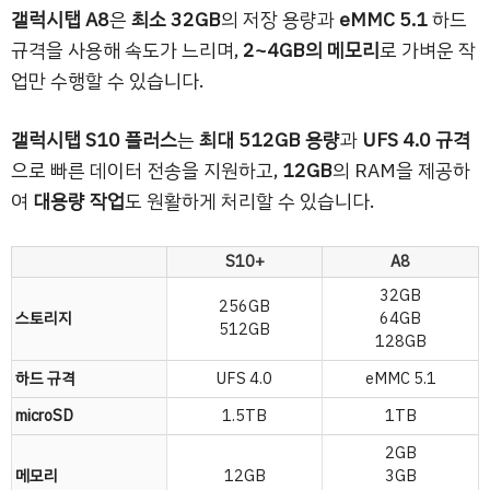
갤럭시탭 A8
은
최소 32GB
의 저장 용량과
eMMC 5.1
하드
규격을 사용해 속도가 느리며,
2~4GB의 메모리
로 가벼운 작
업만 수행할 수 있습니다.
갤럭시탭 S10 플러스
는
최대 512GB 용량
과
UFS 4.0 규격
으로 빠른 데이터 전송을 지원하고,
12GB
의 RAM을 제공하
여
대용량 작업
도 원활하게 처리할 수 있습니다.
S10+
A8
32GB
256GB
스토리지
64GB
512GB
128GB
하드 규격
UFS 4.0
eMMC 5.1
microSD
1.5TB
1TB
2GB
메모리
12GB
3GB