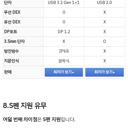
단자
USB 3.2 Gen 1×1
USB 2.0
무선 DEX
O
X
유선 DEX
O
X
DP포트
DP 1.2
X
3.5mm 단자
X
O
방진방수
IP68
X
지문인식
광학식
X
판매
최저가 보기
최저가 보기
8.S펜 지원 유무
여덟 번째 차이점
은
S펜 지원
입니다.