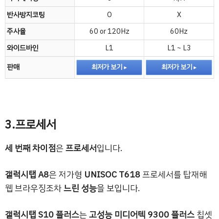
반사방지코팅
O
X
주사율
60 or 120Hz
60Hz
와이드바인
L1
L1 ~ L3
판매
최저가 보기
최저가 보기
3.프로세서
세 번째 차이점
은
프로세서
입니다.
갤럭시탭 A8
은 저가형
UNISOC T618
프로세서를 탑재해
웹 브라우징조차
느린 성능
을 보입니다.
갤럭시탭 S10 플러스
는
고성능 미디어텍 9300 플러스
칩셋