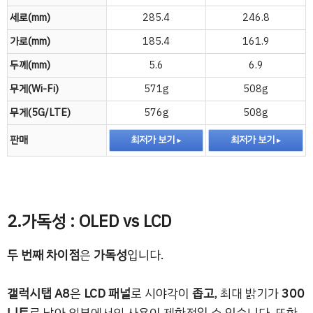
세로(mm)
285.4
246.8
가로(mm)
185.4
161.9
두께(mm)
5.6
6.9
무게(Wi-Fi)
571g
508g
무게(5G/LTE)
576g
508g
판매
최저가 보기
최저가 보기
2.가독성 : OLED vs LCD
두 번째 차이점
은
가독성
입니다.
갤럭시탭 A8
은
LCD 패널
로 시야각이
좁고
, 최대 밝기가
300
니트
로 낮아 외부에서의 사용이 제한적일 수 있습니다. 또한