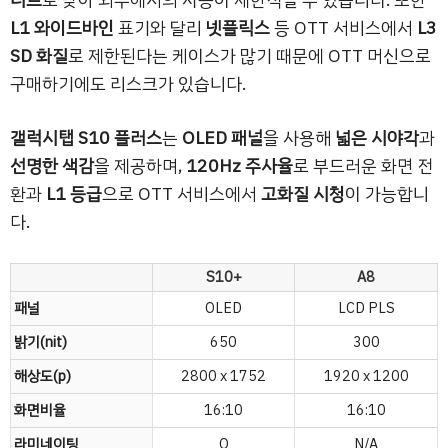
L1 와이드바인
표기와 달리
넷플릭스
등 OTT 서비스에서
L3
SD 화질
로 제한된다는 케이스가 많기 때문에 OTT 머신으로
구매하기에도 리스크가 있습니다.
갤럭시탭 S10 플러스
는
OLED 패널
을 사용해
넓은 시야각
과
선명한 색감
을 제공하며,
120Hz 주사율
로 부드러운 화면 전
환과
L1 등급
으로 OTT 서비스에서
고화질 시청
이 가능합니
다.
S10+
A8
패널
OLED
LCD PLS
밝기(nit)
650
300
해상도(p)
2800 x 1752
1920 x 1200
화면비율
16:10
16:10
라미네이팅
O
N/A