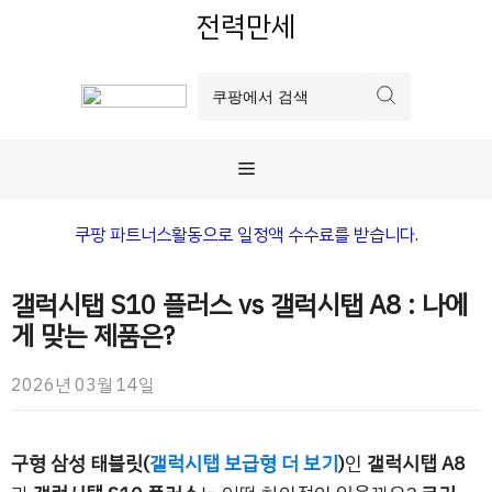
컨
전력만세
텐
츠
로
건
너
메
뛰
기
뉴
쿠팡 파트너스활동으로 일정액 수수료를 받습니다.
갤럭시탭 S10 플러스 vs 갤럭시탭 A8 : 나에
게 맞는 제품은?
2026년 03월 14일
구형 삼성 태블릿(
갤럭시탭 보급형 더 보기
)
인
갤럭시탭 A8