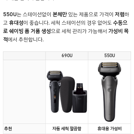
550U
는 스테이션없이
본체만
있는 제품으로 가격이
저렴
하
고
휴대성
이 좋습니다. 세척 스테이션의 경우 없어도
수동으
로 쉐이빙 폼 거품 생성
으로 세척 관리가 가능해서
가성비 목
적
에서 추천합니다.
690U
550U
추천
자동 세척 깔끔함
휴대용 가성비