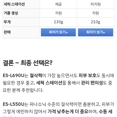
세척 스테이션
제공
미지원
거품 생성
지원
지원
무게
230g
210g
판매
최저가 보기
최저가 보기
결론 – 최종 선택은?
ES-L690U
는
절삭력
이 가장 높으면서도
피부 보호
도 동시에
필요한 경우 좋고,
세척 스테이션
을 통해서
관리 편의성
도 중
요한 분께 추천합니다.
ES-L550U
는 파나소닉 수준의 절삭력이면 충분하고, 피부가
그렇게 예민하지 않아서
가격 낮추는게 더 중요
하며,
수동 세