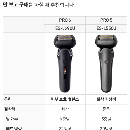
만 보고 구매
를 하실 때 추천합니다.
PRO 6
PRO 5
ES-L690U
ES-L550U
추천
피부 보호 밸런스
절삭 가성비
절삭력
최상
좋음
날 개수
6중날
5중날
헤드 방향
22방향
20방향