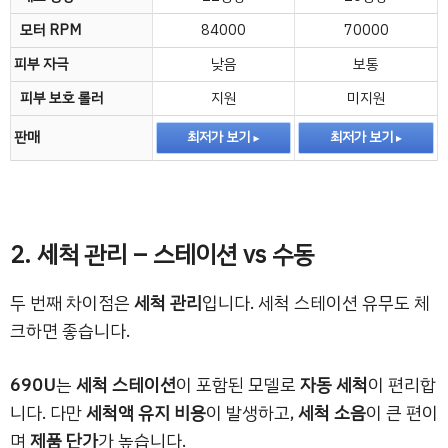
모터 RPM
84000
70000
피부 자극
낮음
보통
피부 보호 롤러
지원
미지원
판매
최저가 보기
최저가 보기
2. 세척 관리 – 스테이션 vs 수동
두 번째 차이점은
세척 관리
입니다. 세척 스테이션 유무도 체
크하면 좋습니다.
690U
는
세척 스테이션
이 포함된 모델로
자동 세척
이 편리합
니다. 다만
세척액 유지 비용
이 발생하고,
세척 소음
이 큰 편이
며
제품 단가
가 높습니다.