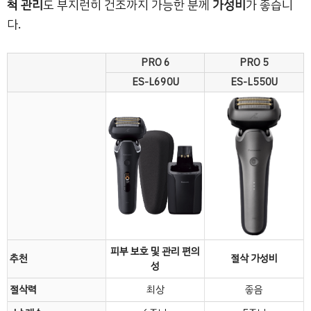
척 관리
도 부지런히 건조까지 가능한 분께
가성비
가 좋습니
다.
PRO 6
PRO 5
ES-L690U
ES-L550U
피부 보호 및 관리 편의
추천
절삭 가성비
성
절삭력
최상
좋음