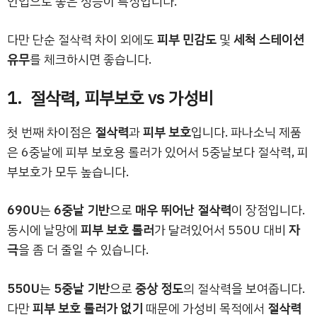
인업으로 좋은 성능이 특징입니다.
다만 단순 절삭력 차이 외에도
피부 민감도
및
세척 스테이션
유무
를 체크하시면 좋습니다.
1. 절삭력, 피부보호 vs 가성비
첫 번째 차이점은
절삭력
과
피부 보호
입니다. 파나소닉 제품
은 6중날에 피부 보호용 롤러가 있어서 5중날보다 절삭력, 피
부보호가 모두 높습니다.
690U
는
6중날 기반
으로
매우 뛰어난 절삭력
이 장점입니다.
동시에 날망에
피부 보호 롤러
가 달려있어서 550U 대비
자
극
을 좀 더 줄일 수 있습니다.
550U
는
5중날 기반
으로
중상 정도
의 절삭력을 보여줍니다.
다만
피부 보호 롤러가 없기
때문에 가성비 목적에서
절삭력