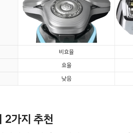
비효율
효율
낮음
 2가지 추천