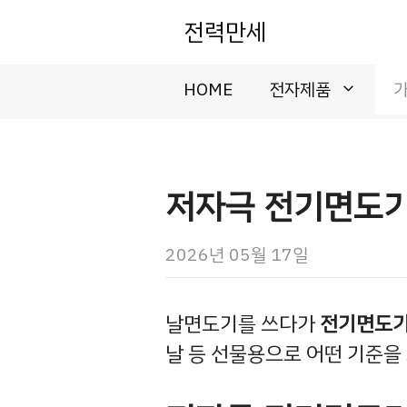
컨
전력만세
텐
츠
로
HOME
전자제품
건
너
뛰
기
저자극 전기면도기
2026년 05월 17일
날면도기를 쓰다가
전기면도기
날 등 선물용으로 어떤 기준을