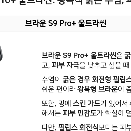
 Pro+ 울트라씬: 왕복식 굵은 수염,
브라운 S9 Pro+ 울트라씬
브라운 S9 Pro+ 울트라씬
은
굵
고,
피부 자극
을 낮추고 싶을 때
수염이
굵은 경우
회전형 필립
쉬운 편이라
왕복형
브라운
이 
또한, 망에
스킨 가드
가 있어서
해서는
피부 민감도
가 확실히 
다만,
필립스 회전식
보다는 피부