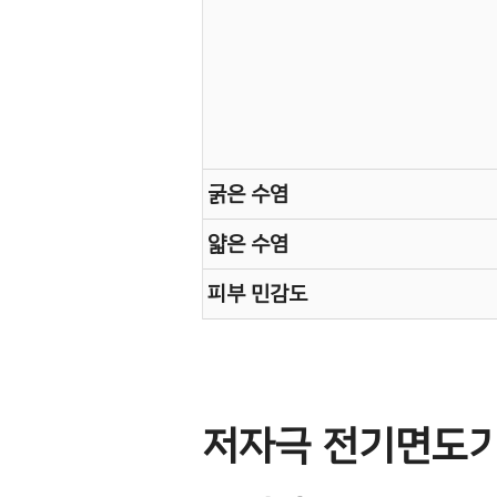
굵은 수염
얇은 수염
피부 민감도
저자극 전기면도기