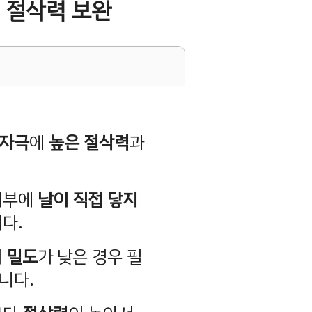
, 절삭력 보완
자극
에
높은 절삭력
과
피부에
날이 직접 닿지
다.
에
밀도
가 낮은 경우 필
니다.