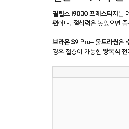
필립스 i9000 프레스티지
는
편
이며,
절삭력
은 높았으면 
브라운 S9 Pro+ 울트라씬
은
경우 절충이 가능한
왕복식 