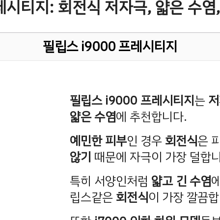
 프레시티지: 회전식 저자극, 얇은 수염
필립스 i9000 프레시티지
필립스 i9000 프레시티지
는
저
얇은 수염
에 추천합니다.
예민한 피부
인 경우
회전식
은 
않기
때문에 자극이 가장 덜합니
특히 서양인처럼
얇고 긴 수염
립스같은
회전식
이 가장 깔끔합