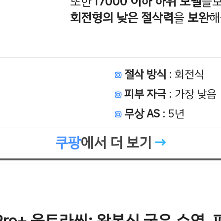
또한
i7000 이하 하위 모델
들
회전형의
낮은 절삭력
을
보완
해
절삭 방식
: 회전식
피부 자극
: 가장 낮음
무상 AS
: 5년
쿠팡
에서 더 보기