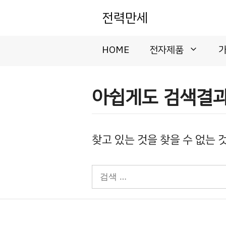
컨
전력만세
텐
츠
로
HOME
전자제품
건
너
뛰
아쉽게도 검색결과
기
찾고 있는 것을 찾을 수 없는 
검
색: