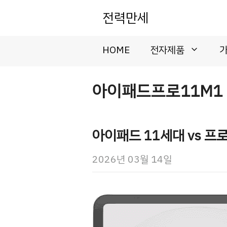
컨
전력만세
텐
츠
로
HOME
전자제품
건
너
뛰
아이패드프로11M1
기
아이패드 11세대 vs 프
2026년 03월 14일