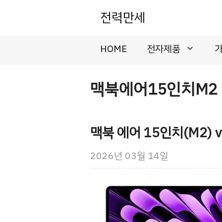
컨
전력만세
텐
츠
로
HOME
전자제품
건
너
뛰
맥북에어15인치M2
기
맥북 에어 15인치(M2) v
2026년 03월 14일