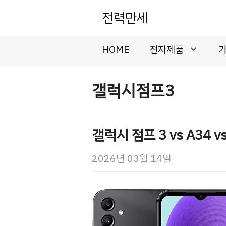
컨
전력만세
텐
츠
로
HOME
전자제품
건
너
뛰
갤럭시점프3
기
갤럭시 점프 3 vs A34 
2026년 03월 14일