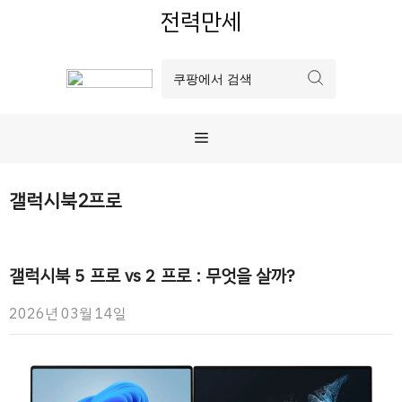
컨
전력만세
텐
츠
로
건
너
메
뛰
기
뉴
갤럭시북2프로
갤럭시북 5 프로 vs 2 프로 : 무엇을 살까?
2026년 03월 14일