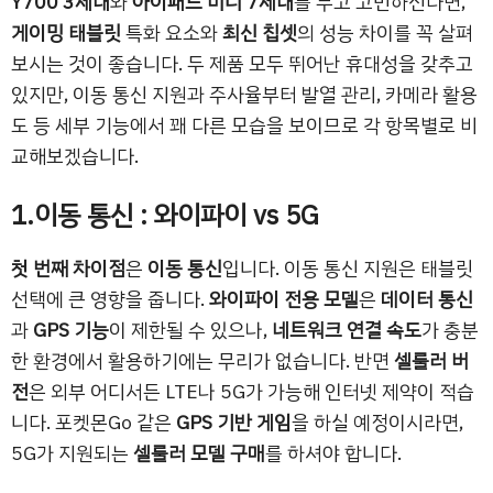
Y700 3세대
와
아이패드 미니 7세대
를 두고 고민하신다면,
게이밍 태블릿
특화 요소와
최신 칩셋
의 성능 차이를 꼭 살펴
보시는 것이 좋습니다. 두 제품 모두 뛰어난 휴대성을 갖추고
있지만, 이동 통신 지원과 주사율부터 발열 관리, 카메라 활용
도 등 세부 기능에서 꽤 다른 모습을 보이므로 각 항목별로 비
교해보겠습니다.
1.이동 통신 : 와이파이 vs 5G
첫 번째 차이점
은
이동 통신
입니다. 이동 통신 지원은 태블릿
선택에 큰 영향을 줍니다.
와이파이 전용 모델
은
데이터 통신
과
GPS 기능
이 제한될 수 있으나,
네트워크 연결 속도
가 충분
한 환경에서 활용하기에는 무리가 없습니다. 반면
셀룰러 버
전
은 외부 어디서든 LTE나 5G가 가능해 인터넷 제약이 적습
니다. 포켓몬Go 같은
GPS 기반 게임
을 하실 예정이시라면,
5G가 지원되는
셀룰러 모델 구매
를 하셔야 합니다.