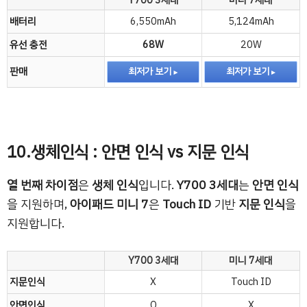
Y700 3세대
미니 7세대
배터리
6,550mAh
5,124mAh
유선 충전
68W
20W
판매
최저가 보기
최저가 보기
10.생체인식 : 안면 인식 vs 지문 인식
열 번째 차이점
은
생체 인식
입니다.
Y700 3세대
는
안면 인식
을 지원하며,
아이패드 미니 7
은
Touch ID
기반
지문 인식
을
지원합니다.
Y700 3세대
미니 7세대
지문인식
X
Touch ID
안면인식
O
X