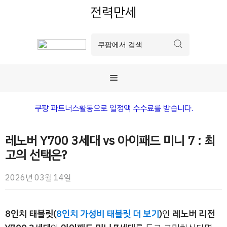
컨
전력만세
텐
츠
로
건
너
메
뛰
기
뉴
쿠팡 파트너스활동으로 일정액 수수료를 받습니다.
레노버 Y700 3세대 vs 아이패드 미니 7 : 최
고의 선택은?
2026년 03월 14일
8인치 태블릿(
8인치 가성비 태블릿 더 보기
)
인
레노버 리전