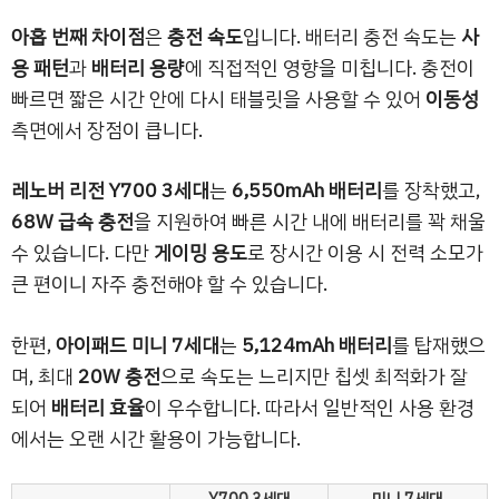
아홉 번째 차이점
은
충전 속도
입니다. 배터리 충전 속도는
사
용 패턴
과
배터리 용량
에 직접적인 영향을 미칩니다. 충전이
빠르면 짧은 시간 안에 다시 태블릿을 사용할 수 있어
이동성
측면에서 장점이 큽니다.
레노버 리전 Y700 3세대
는
6,550mAh 배터리
를 장착했고,
68W 급속 충전
을 지원하여 빠른 시간 내에 배터리를 꽉 채울
수 있습니다. 다만
게이밍 용도
로 장시간 이용 시 전력 소모가
큰 편이니 자주 충전해야 할 수 있습니다.
한편,
아이패드 미니 7세대
는
5,124mAh 배터리
를 탑재했으
며, 최대
20W 충전
으로 속도는 느리지만 칩셋 최적화가 잘
되어
배터리 효율
이 우수합니다. 따라서 일반적인 사용 환경
에서는 오랜 시간 활용이 가능합니다.