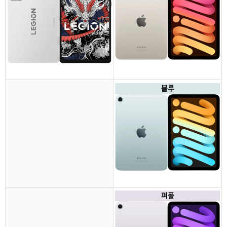
블루
퍼플