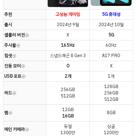
추천
고성능 게이밍
5G 휴대성
출시
2024년 9월
2024년 10월
셀룰러 버전
X
5G
주사율
165Hz
60Hz
칩셋
스냅드래곤 8 Gen 3
A17 PRO
진동 모터
O
X
USB 포트
2개
1개
128GB
256GB
하드
256GB
512GB
512GB
12GB
램
8GB
16GB
듀얼
싱글
메인 카메라
1300만
1200만