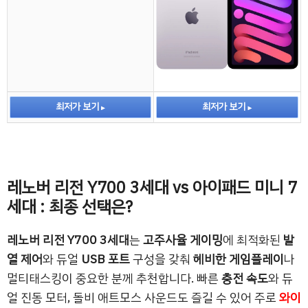
최저가 보기
최저가 보기
레노버 리전 Y700 3세대 vs 아이패드 미니 7
세대 : 최종 선택은?
레노버 리전 Y700 3세대
는
고주사율 게이밍
에 최적화된
발
열 제어
와 듀얼
USB 포트
구성을 갖춰
헤비한 게임플레이
나
멀티태스킹이 중요한 분께 추천합니다. 빠른
충전 속도
와 듀
얼 진동 모터, 돌비 애트모스 사운드도 즐길 수 있어 주로
와이