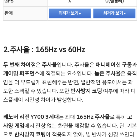
GPS
X
O(셀룰러)
판매
최저가 보기
최저가 보기
2.주사율 : 165Hz vs 60Hz
두 번째 차이
점은
주사율
입니다. 주사율은
애니메이션 구동
과
게이밍 퍼포먼스
에 직결되는 요소입니다.
높은 주사율
은 움직
임을 더 부드럽게 표현해주는 반면, 일반적인 용도에서는 과
도한 스펙일 수 있습니다. 또한
반사방지 코팅
여부에 따라 디
스플레이 시인성 차이가 발생합니다.
레노버 리전 Y700 3세대
는 최대
165Hz 주사율
로 특히
고
사양 게임
에서 잔상 없는 화면을 체감할 수 있습니다. 단, 기본
으로
반사방지 코팅
이 적용되지 않아, 빛 반사가 신경 쓰인다