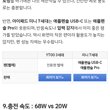
로잉
을 하기에는 다소 제한적일 수 있으나, 간단한 메모 용도
로는 충분합니다.
반면,
아이패드 미니 7세대
는
애플펜슬 USB-C
또는
애플펜
슬 Pro
와 호환되며, 반응속도나
압력 감지
에서 이미 좋은 평
가를 받았습니다. 역시 화면이 작은 편이라 활용도가 높지는
않지만, 펜 성능 자체는 우수합니다.
Y700 3세대
미니 7세대
애플펜슬 USB-C
펜(별매)
전용펜 별매
애플펜슬 Pro
판매
최저가 보기
최저가 보기
9.충전 속도 : 68W vs 20W