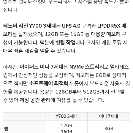
일수록 멀티태스킹이 부드러워지고 시스템 응답 속도가 빨라
집니다.
레노버 리전 Y700 3세대
는
UFS 4.0
규격과
LPDDR5X 메
모리
를 탑재했으며, 12GB 또는 16GB 등
대용량 메모리
구
성이 가능합니다. 덕분에
병렬 작업
이나 고사양 게임 로딩 시
매우 빠른 체감을 얻을 수 있습니다.
하지만,
아이패드 미니 7세대
는
NVMe 스토리지
로 멀티태스
킹에서 안정적인 성능을 보장하며, 메모리는 8GB로 상대적
으로 적지만
소프트웨어 최적화
가 좋아서 부드러운 사용자 경
험을 제공합니다. 용량은 128GB부터 512GB까지 선택할
수 있어
저장 공간 관리
에 여유를 둘 수 있습니다.
Y700 3세대
미니 7세대
12GB
램
8GB
16GB