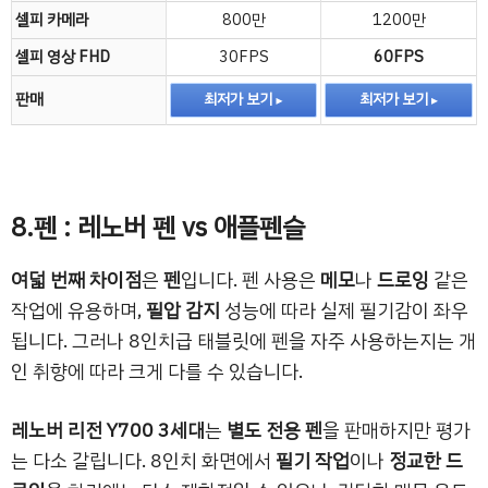
셀피 카메라
800만
1200만
셀피 영상 FHD
30FPS
60FPS
판매
최저가 보기
최저가 보기
8.펜 : 레노버 펜 vs 애플펜슬
여덟 번째 차이점
은
펜
입니다. 펜 사용은
메모
나
드로잉
같은
작업에 유용하며,
필압 감지
성능에 따라 실제 필기감이 좌우
됩니다. 그러나 8인치급 태블릿에 펜을 자주 사용하는지는 개
인 취향에 따라 크게 다를 수 있습니다.
레노버 리전 Y700 3세대
는
별도 전용 펜
을 판매하지만 평가
는 다소 갈립니다. 8인치 화면에서
필기 작업
이나
정교한 드