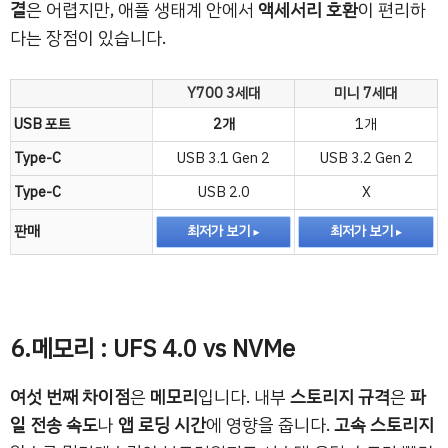
결
은 어렵지만, 애플 생태계 안에서
액세서리 호환
이 편리하
다는 장점이 있습니다.
Y700 3세대
미니 7세대
USB 포트
2개
1개
Type-C
USB 3.1 Gen 2
USB 3.2 Gen 2
Type-C
USB 2.0
X
판매
최저가 보기
최저가 보기
6.메모리 : UFS 4.0 vs NVMe
여섯 번째 차이점
은
메모리
입니다. 내부
스토리지 규격
은
파
일 전송 속도
나
앱 로딩 시간
에 영향을 줍니다.
고속 스토리지