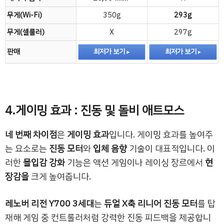
무게(Wi-Fi)
350g
293g
무게(셀룰러)
X
297g
판매
최저가 보기
최저가 보기
4.게이밍 효과 : 진동 및 돌비 애트모스
네 번째 차이점
은
게이밍 효과
입니다. 게이밍 효과를 높여주
는 요소로는
진동 모터
와
입체 음향
기술이 대표적입니다. 이
러한
몰입감 강화
기능은 액션 게임이나 레이싱 장르에서
현
장감을
크게 높여줍니다.
레노버 리전 Y700 3세대
는
듀얼 X축 리니어 진동 모터
를 탑
재해 게임 중 컨트롤러처럼 강력한 진동 피드백을 제공합니