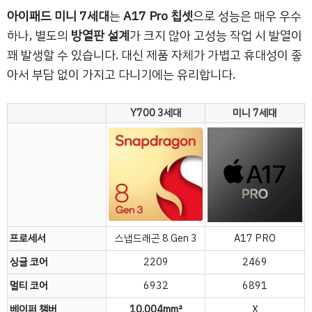
아이패드 미니 7세대
는
A17 Pro 칩셋
으로 성능은 매우 우수
하나, 별도의
방열판 설계
가 크지 않아 고성능 작업 시 발열이
꽤 발생할 수 있습니다. 대신 제품 자체가 가볍고 휴대성이 좋
아서 부담 없이 가지고 다니기에는 유리합니다.
Y700 3세대
미니 7세대
프로세서
스냅드래곤 8 Gen 3
A17 PRO
싱글 코어
2209
2469
멀티 코어
6932
6891
베이퍼 챔버
10,004mm²
X