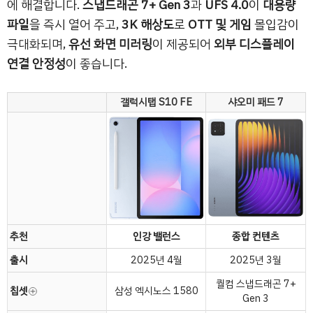
에 해결합니다.
스냅드래곤 7+ Gen 3
과
UFS 4.0
이
대용량
파일
을 즉시 열어 주고,
3K 해상도
로
OTT 및 게임
몰입감이
극대화되며,
유선 화면 미러링
이 제공되어
외부 디스플레이
연결 안정성
이 좋습니다.
갤럭시탭 S10 FE
샤오미 패드 7
추천
인강 밸런스
종합 컨텐츠
출시
2025년 4월
2025년 3월
퀄컴 스냅드래곤 7+
칩셋
삼성 엑시노스 1580
Gen 3