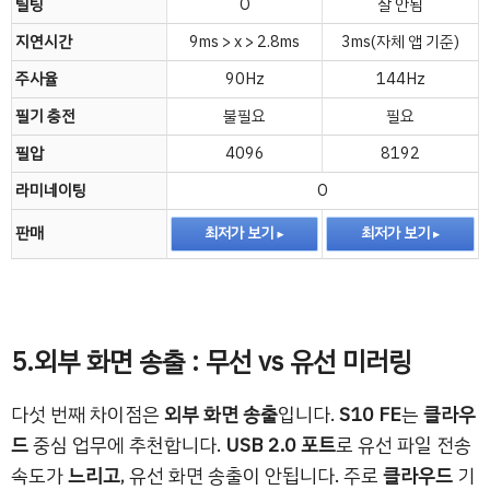
틸팅
O
잘 안됨
지연시간
9ms > x > 2.8ms
3ms(자체 앱 기준)
주사율
90Hz
144Hz
필기 충전
불필요
필요
필압
4096
8192
라미네이팅
O
판매
최저가 보기
최저가 보기
5.외부 화면 송출 : 무선 vs 유선 미러링
다섯 번째 차이점은
외부 화면 송출
입니다.
S10 FE
는
클라우
드
중심 업무에 추천합니다.
USB 2.0 포트
로 유선 파일 전송
속도가
느리고
, 유선 화면 송출이 안됩니다. 주로
클라우드
기