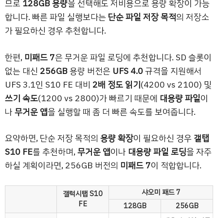
므로
128GB 용량
을 선택해도 저비용으로 용량 확장이 가능
합니다. 빠른 파일 실행보다는
단순 파일 저장 목적
의 저장소
가 필요하신 경우 추천합니다.
한편,
미패드 7
은 무거운 파일 로딩에 추천합니다. SD 슬롯이
없는 대신
256GB
용량 버전은
UFS 4.0
규격을 지원해서
UFS 3.1인 S10 FE 대비
2배 정도 읽기
(4200 vs 2100) 및
쓰기 속도
(1200 vs 2800)가 빠르기 때문에
대용량 파일
이
나
무거운 앱
을 실행할 때 좀 더 빠른 속도를 보여줍니다.
요약하면, 단순 저장 목적의
용량 확장
이 필요하신 경우
갤탭
S10 FE
를 추천하며,
무거운 앱
이나
대용량 파일 로딩
을 자주
하실 계획이라면, 256GB 버전의
미패드 7
이 적합합니다.
샤오미 패드 7
갤럭시탭 S10
FE
128GB
256GB