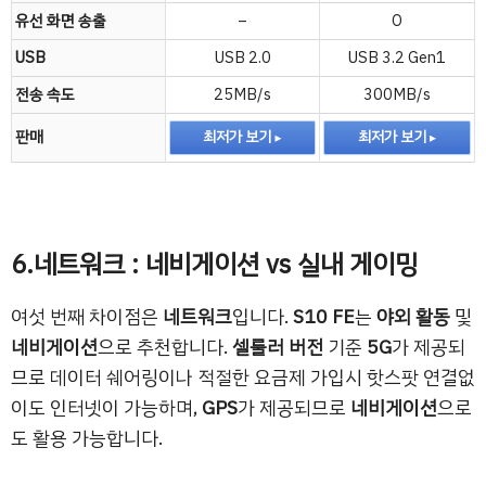
유선 화면 송출
–
O
USB
USB 2.0
USB 3.2 Gen1
전송 속도
25MB/s
300MB/s
판매
최저가 보기
최저가 보기
6.네트워크 : 네비게이션 vs 실내 게이밍
여섯 번째 차이점은
네트워크
입니다.
S10 FE
는
야외 활동
및
네비게이션
으로 추천합니다.
셀룰러 버전
기준
5G
가 제공되
므로 데이터 쉐어링이나 적절한 요금제 가입시 핫스팟 연결없
이도 인터넷이 가능하며,
GPS
가 제공되므로
네비게이션
으로
도 활용 가능합니다.