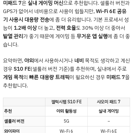
미패드 7
은
실내 게이밍 머신
으로 추천합니다. 셀룰러 버전과
GPS가 없어서 네비용으로 사용이 힘들지만,
Wi-Fi 6E 공유
기 사용시 대용량 전송
에 좀 더 유리합니다. 기본 프로세서 성
능이
1.2배 이상
더 높고,
전력 효율
도 30% 이상 더 좋아서
발열 관리
가 좋기 때문에 게이밍 등
무거운 앱 실행
에 좀 더 좋
습니다.
요약하면,
야외
에서 사용하시거나
네비
목적도 생각하고 계신
경우
S10 FE
(셀룰러 버전 기준)를 추천하며, 실내에서 주로
게임 목적
의
빠른 대용량 트래픽
이 필요하신 경우
미패드 7
을
추천합니다.
갤럭시탭 S10 FE
샤오미 패드 7
추천
야외 활동성
실내 게이밍
셀룰러 버전
5G
–
와이파이
Wi-Fi 6
Wi-Fi 6E