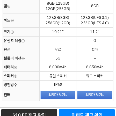
8GB(128GB)
램
8GB
12GB(256GB)
128GB(8GB)
128GB(UFS 3.1)
하드
256GB(12GB)
256GB(UFS 4.0)
크기
10.91”
11.2”
유선 미러링
–
O
펜
무료
별매
셀룰러 버전
5G
–
배터리
8,000mAh
8,850mAh
스피커
듀얼 스피커
쿼드 스피커
방진방수
IP68
–
판매
최저가 보기
최저가 보기
S10 FE 재고 확인
미패드 재고 확인