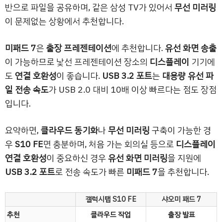
반으로 파일을 공유하며, 같은 삼성 TV가 있어서
무선 미러링
이 문제없는 상황에서 추천합니다.
미패드 7
은
출장 프레젠테이션
에 추천합니다.
유선 화면 송출
이 가능하므로 낯선 프레젠테이션 장소의
디스플레이
기기에
도
연결 호환성
이 좋습니다.
USB 3.2 포트
는
대용량 유선 파
일 전송 속도
가 USB 2.0 대비 10배 이상 빠르다는 점도 장점
입니다.
요약하면,
클라우드 동기화
나
무선 미러링
구축이 가능한 경
우
S10 FE
면 충분하며, 처음 가는 회의실 등으로
디스플레이
연결 호환성
이 중요하신 경우
유선 화면 미러링
을 지원에
USB 3.2 포트
로 전송 속도가 빠른
미패드 7
을 추천합니다.
갤럭시탭 S10 FE
샤오미 패드 7
추천
클라우드 작업
출장 발표