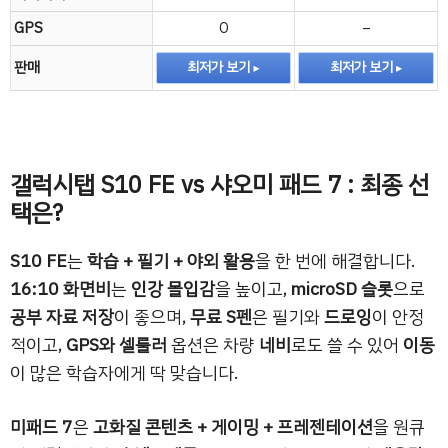
GPS
O
–
판매
최저가 보기
최저가 보기
갤럭시탭 S10 FE vs 샤오미 패드 7 : 최종 선
택은?
S10 FE
는
학습 + 필기 + 야외 활용
을 한 번에 해결합니다.
16:10 화면비
는
인강 몰입감
을 높이고,
microSD 슬롯
으로
공부 자료 저장
이 좋으며,
무료 S펜
은 필기와
드로잉
이 안정
적이고,
GPS와 셀룰러
옵션은 차량
네비
로도 쓸 수 있어
이동
이 많은 학습자에게 딱 맞습니다.
미패드 7
은
고화질 콘텐츠 + 게이밍 + 프레젠테이션
을 원큐