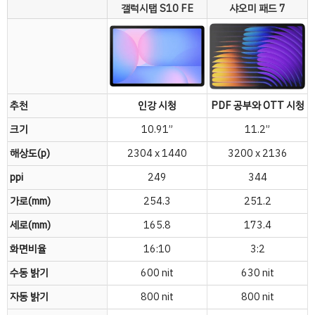
갤럭시탭 S10 FE
샤오미 패드 7
추천
인강 시청
PDF 공부와 OTT 시청
크기
10.91”
11.2”
해상도(p)
2304 x 1440
3200 x 2136
ppi
249
344
가로(mm)
254.3
251.2
세로(mm)
165.8
173.4
화면비율
16:10
3:2
수동 밝기
600 nit
630 nit
자동 밝기
800 nit
800 nit