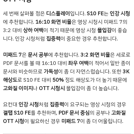
세 번째 살펴볼 점은
디스플레이
입니다.
S10 FE
는
인강 시청
에 추천합니다.
16:10 화면 비율
은 영상 시청시 미패드 7의
3:2 대비
상하 여백
이 적기 때문에 영상 시청
몰입감
이 좋습
니다. 인강 시청처럼
집중력
이 중요한 경우 추천합니다.
미패드 7
은
문서 공부
에 추천합니다.
3:2 화면 비율
은 세로로
PDF 문서를 볼 때 16:10 대비
좌우 여백
이 적어서 일반 종이
문서와 비슷하므로
가독성
이 좀 더 자연스럽습니다. 또한
3K
해상도
로 S10 FE 대비
50%
정도 해상도가 더 높기 때문에
고화질 이미지
나
OTT 시청시
몰입감이 좀 더 높습니다.
요컨대
인강 시청
처럼
집중력
이 요구되는 영상 시청의 경우
갤탭 S10 FE
를 추천하며,
PDF 문서 중심
의 공부나
고화질
OTT 시청
이 필요하신 경우
미패드 7
이 좀 더 어울립니다.