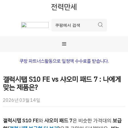
컨
전력만세
텐
츠
로
건
너
메
뛰
기
뉴
쿠팡 파트너스활동으로 일정액 수수료를 받습니다.
갤럭시탭 S10 FE vs 샤오미 패드 7 : 나에게
맞는 제품은?
2026년 03월 14일
갤럭시탭 S10 FE
와
샤오미 패드 7
은 비슷한 가격대의
보급