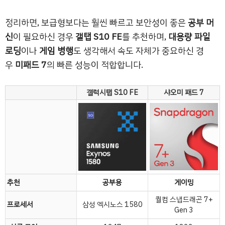
정리하면, 보급형보다는 훨씬 빠르고 보안성이 좋은
공부 머
신
이 필요하신 경우
갤탭 S10 FE
를 추천하며,
대용량 파일
로딩
이나
게임 병행
도 생각해서 속도 자체가 중요하신 경
우
미패드 7
의 빠른 성능이 적합합니다.
갤럭시탭 S10 FE
샤오미 패드 7
추천
공부용
게이밍
퀄컴 스냅드래곤 7+
프로세서
삼성 엑시노스 1580
Gen 3