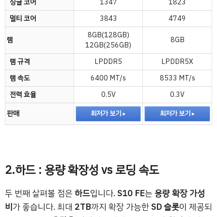
싱글 코어
1347
1823
멀티 코어
3843
4749
8GB(128GB)
램
8GB
12GB(256GB)
램 규격
LPDDR5
LPDDR5X
램 속도
6400 MT/s
8533 MT/s
전력 효율
0.5V
0.3V
판매
최저가 보기
최저가 보기
2.하드 : 용량 확장성 vs 로딩 속도
두 번째 살펴볼 점은
하드
입니다.
S10 FE
는
용량 확장 가성
비
가 좋습니다. 최대
2TB
까지 확장 가능한
SD 슬롯
이 제공되