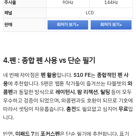
주사율
90Hz
144Hz
패널
LCD
판매
최저가 보기
최저가 보기
4.펜 : 종합 펜 사용 vs 단순 필기
네 번째 차이점은
펜 활용
입니다.
S10 FE
는
종합적인 펜 사
용
에 추천합니다. S펜은 웹툰 작가들이 즐겨쓰는 타블렛의
와
콤펜
과 동일한 방식으로
레이턴시
,
팜 리젝션
,
틸팅
등이 모두
우수하고 검증이 되었으며, 와콤펜과도 호환이 되므로 기호에
따라서 셋팅이 자유롭습니다.
충전
도 필요없고 심지어
무료
입
니다.
반면,
미패드 7
의
포커스펜
은 단순 필기에 추천합니다. 표기