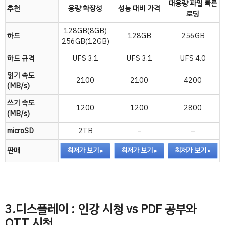
대용량 파일 빠른
추천
용량 확장성
성능 대비 가격
로딩
128GB(8GB)
하드
128GB
256GB
256GB(12GB)
하드 규격
UFS 3.1
UFS 3.1
UFS 4.0
읽기 속도
2100
2100
4200
(MB/s)
쓰기 속도
1200
1200
2800
(MB/s)
microSD
2TB
–
–
판매
최저가 보기
최저가 보기
최저가 보기
3.디스플레이 : 인강 시청 vs PDF 공부와
OTT 시청