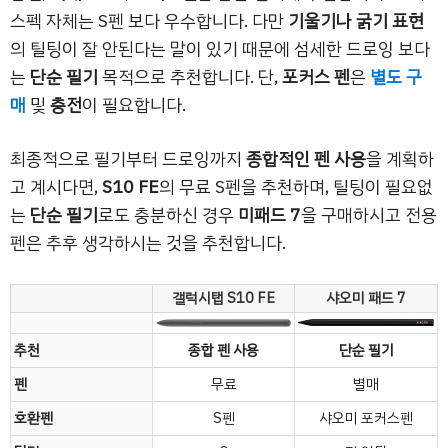
스펙 자체는 S펜 보다 우수합니다. 다만
기울기나 굵기 표현
의 틸팅이 잘 안된다는 말이 있기 때문에 섬세한 드로잉 보다
는
단순 필기
목적으로 추천합니다. 단,
포커스 펜
은
별도 구
매
및
충전
이 필요합니다.
최종적으로 필기부터 드로잉까지
종합적인 펜 사용
을 계획하
고 계시다면,
S10 FE
의 무료 S펜을 추천하며, 틸팅이 필요없
는
단순 필기
로도 충분하신 경우
미패드 7
을 구매하시고 전용
펜은 추후 생각하시는 것을 추천합니다.
갤럭시탭 S10 FE
샤오미 패드 7
추천
종합 펜 사용
단순 필기
펜
무료
별매
호환펜
S펜
샤오미 포커스펜