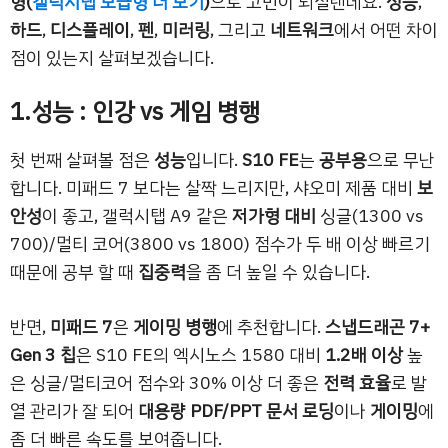
형(
갤럭시탭 보급형 더 보기
)
으로 고민이 되실텐데요.
성능
,
하드
,
디스플레이
,
펜
,
미러링
, 그리고
네트워크
에서 어떤 차이
점이 있는지 살펴보겠습니다.
1.성능 : 인강 vs 게임 병행
첫 번째 살펴볼 점은
성능
입니다.
S10 FE
는
공부용
으로 무난
합니다. 미패드 7 보다는 살짝 느리지만, 샤오미 제품 대비
보
안성
이 좋고, 갤럭시탭 A9 같은
저가형 대비
싱글(1300 vs
700)/멀티 코어(3800 vs 1800) 점수가 두 배 이상 빠르기
때문에 공부 할 때
집중력
을 좀 더 높일 수 있습니다.
반면,
미패드 7
은
게이밍 병행
에 추천합니다.
스냅드래곤 7+
Gen 3 칩
은 S10 FE의 엑시노스 1580 대비
1.2배 이상
높
은 싱글/멀티코어 점수와 30% 이상 더 좋은
전력 효율
로 발
열 관리가 잘 되어
대용량 PDF/PPT 문서 로딩
이나
게이밍
에
좀 더 빠른 속도를 보여줍니다.