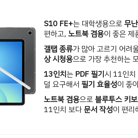
S10 FE+
는 대학생용으로
무난
편하고,
노트북 겸용
이 좋은 제
갤탭 종류
가 많아 고르기 어려울
상 시청용
으로 가장 추천하는 
13인치
는
PDF 필기
시 11인
덜 요구해서
필기 효율성
이 좋아
노트북 겸용
으로
블루투스 키보
11인치 보다
문서 작성
이 편리