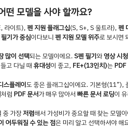
 A 어떤 모델을 사야 할까요?
E, 라이트),
펜 지원 플래그십
(S, S+, S 울트라),
펜 
F 필기가 중심
이다보니
펜 지원 모델 위주
로 보시면 
장 많이 선택
되는 모델이에요.
S펜 필기
와
영상 시청
들고 다닐 때
휴대성
이 좋고,
FE+(13인치)
는
PDF
디스플레이
도 좋은 플래그십이에요. 기본형(11”), 플
열
처럼
PDF 문서
가 매우 많아서
빠른 문서 로딩
이 
델 중 가장
저렴
해서 가성비가 중요할 때 찾는 모델이
이 어두워질 수 있는 점
은 미리 알고 선택하셔야 해요