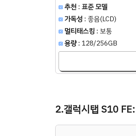
추천
:
표준 모델
가독성
: 좋음(LCD)
멀티태스킹
: 보통
용량
: 128/256GB
2.갤럭시탭 S10 F