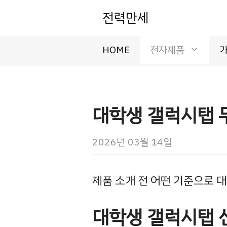
컨
전력만세
텐
츠
로
HOME
전자제품
건
너
뛰
기
대학생 갤럭시탭 
2026년 03월 14일
제품 소개 전 어떤 기준으로 
대학생 갤럭시탭 