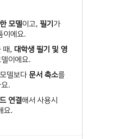
한 모델
이고,
필기
가
품이에요.
 때,
대학생 필기 및 영
모델이에요.
치 모델보다
문서 축소
를
요.
드 연결
해서 사용시
해요.