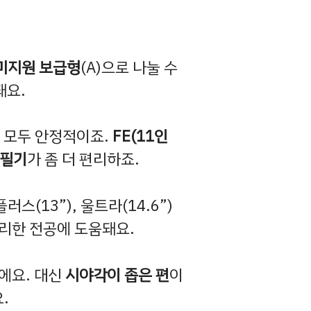
미지원 보급형
(A)으로 나눌 수
돼요.
모두 안정적이죠.
FE(11인
 필기
가 좀 더 편리하죠.
러스(13”), 울트라(14.6”)
유리한 전공에 도움돼요.
에요. 대신
시야각이 좁은 편
이
.