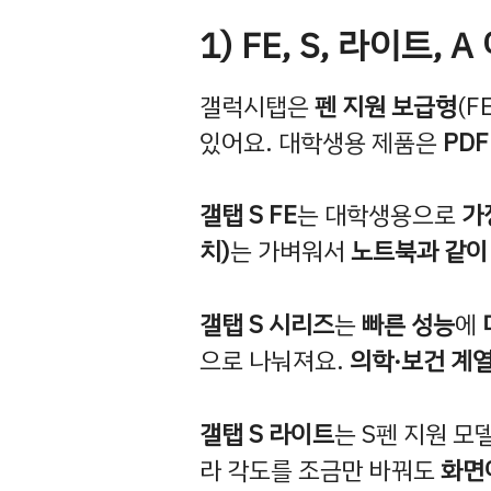
1) FE, S, 라이트,
갤럭시탭은
펜 지원 보급형
(F
있어요. 대학생용 제품은
PD
갤탭 S FE
는 대학생용으로
가
치)
는 가벼워서
노트북과 같이
갤탭 S 시리즈
는
빠른 성능
에
으로 나눠져요.
의학·보건 계
갤탭 S 라이트
는 S펜 지원 모
라 각도를 조금만 바꿔도
화면