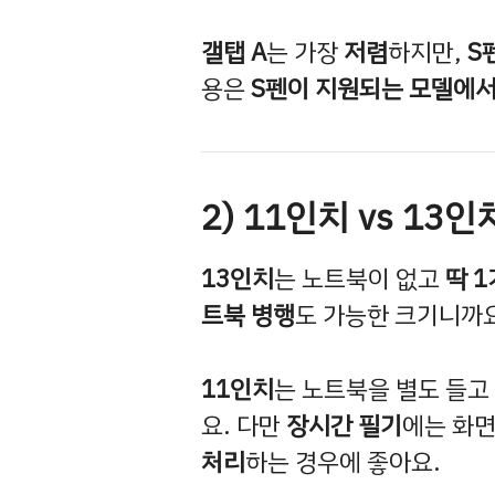
갤탭 A
는 가장
저렴
하지만,
S
용은
S펜이 지원되는 모델에서
2) 11인치 vs 13인
13인치
는 노트북이 없고
딱 
트북 병행
도 가능한 크기니까요
11인치
는 노트북을 별도 들고
요. 다만
장시간 필기
에는 화
처리
하는 경우에 좋아요.