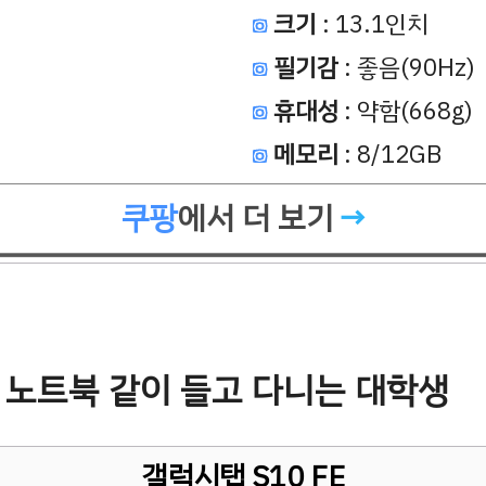
크기
: 13.1인치
필기감
: 좋음(90Hz)
휴대성
: 약함(668g)
메모리
: 8/12GB
쿠팡
에서 더 보기
E: 노트북 같이 들고 다니는 대학생
갤럭시탭 S10 FE