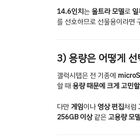
14.6인치
는
울트라 모델
로
일
를 선호하므로 선물용이라면 
3) 용량은 어떻게 
갤럭시탭은 전 기종에
micro
할 때
용량 때문에 크게 고민할
다만
게임
이나
영상 편집
처럼
256GB 이상
같은
고용량 모