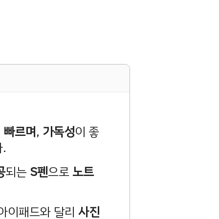
,
빠르며
,
가독성
이 좋
.
공
되는
S펜
으로
노트
 아이패드와 달리
사진