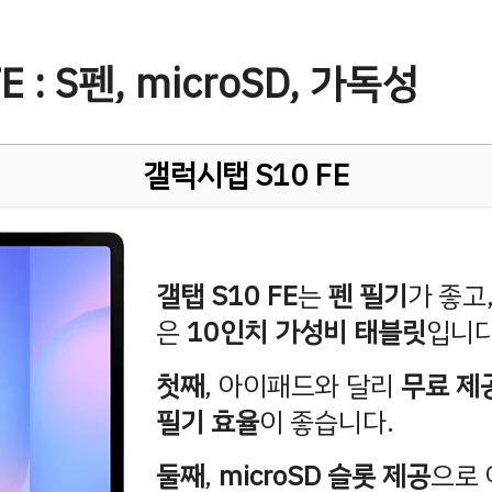
 : S펜, microSD, 가독성
갤럭시탭 S10 FE
갤탭 S10 FE
는
펜 필기
가 좋고
은
10인치 가성비 태블릿
입니다
첫째
, 아이패드와 달리
무료 제
필기 효율
이 좋습니다.
둘째
,
microSD 슬롯 제공
으로