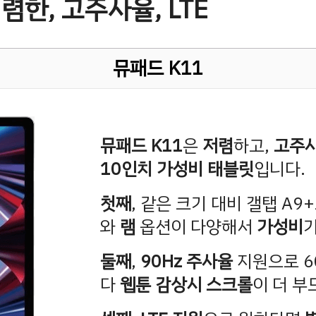
저렴한, 고주사율, LTE
뮤패드 K11
뮤패드 K11
은
저렴
하고,
고주
10인치 가성비 태블릿
입니다.
첫째
, 같은 크기 대비 갤탭 A9
와
램
옵션이 다양해서
가성비
가
둘째
,
90Hz 주사율
지원으로 6
다
웹툰 감상시 스크롤
이 더 부