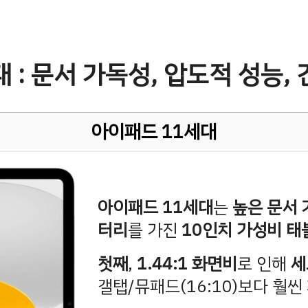
 : 문서 가독성, 압도적 성능,
아이패드 11세대
아이패드 11세대
는
높은 문서
터리
를 가진
10인치 가성비 태
첫째
,
1.44:1 화면비
로 인해
세
갤탭/뮤패드(16:10)보다 훨