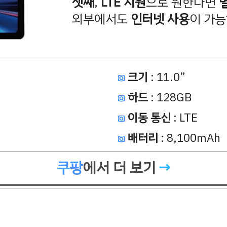
셋째
,
LTE 지원
으로 원한다면
외부에서도
인터넷 사용
이 가능
크기
: 11.0”
하드
: 128GB
이동 통신
: LTE
배터리
: 8,100mAh
쿠팡
에서 더 보기