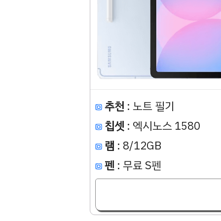
추천
: 노트 필기
칩셋
: 엑시노스 1580
램
: 8/12GB
펜
: 무료 S펜