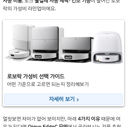
자동 비움
, 도크
물걸레 자동 세척· 건조 기능
이 들어간 로보
락의 가성비 라인업이에요.
로보락 가성비 선택 가이드
어떤 기준으로 고르면 되는지 정리해보기
자세히 보기
얼핏보면 차이가 없어 보이지만, 아래
4가지 이유
때문에 여
유가 된다면
Qrevo EdgeC 모델
에서 골라보시는 것을 추천