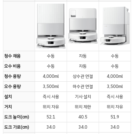
청수 채움
수동
자동
수동
오수 비움
수동
자동
수동
청수 용량
4,000ml
상수관 연결
4,000ml
오수 용량
3,500ml
하수관 연결
3,500ml
설치
즉시 사용
기사 설치
즉시 사용
거치
위치 자유
위치 제한
위치 자유
도크 높이(cm)
52.1
40.5
51.9
도크 가로(cm)
34.0
34.0
34.0