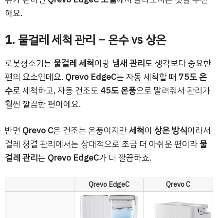
해요.
1. 물걸레 세척 관리 – 온수 vs 상온
로봇청소기는
물걸레 세척
이랑
냄새 관리
도 생각보다 중요한
편의 요소인데요.
Qrevo EdgeC
는 자동 세척할 때
75도 온
수
로 세척하고, 자동 건조도
45도 온풍
으로 말려줘서 관리가
훨씬 깔끔한 편이에요.
반면
Qrevo C
은 건조는 온풍이지만
세척
이
상온 방식
이라서
걸레 청결 관리에서는 상대적으로 조금 더 아쉬운 편이라
물
걸레 관리
는
Qrevo EdgeC
가 더 깔끔하죠.
Qrevo EdgeC
Qrevo C