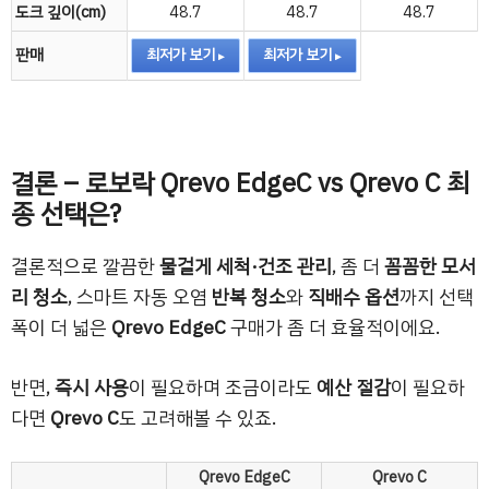
도크 깊이(cm)
48.7
48.7
48.7
판매
최저가 보기
최저가 보기
결론 – 로보락 Qrevo EdgeC vs Qrevo C 최
종 선택은?
결론적으로 깔끔한
물걸게 세척·건조 관리
, 좀 더
꼼꼼한 모서
리 청소
, 스마트 자동 오염
반복 청소
와
직배수 옵션
까지 선택
폭이 더 넓은
Qrevo EdgeC
구매가 좀 더 효율적이에요.
반면,
즉시 사용
이 필요하며 조금이라도
예산 절감
이 필요하
다면
Qrevo C
도 고려해볼 수 있죠.
Qrevo EdgeC
Qrevo C