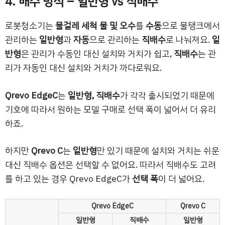
4. 배수 방식 – 일반형 vs 직배수
로봇청소기는
물걸레 세척 물 및 오수
를
수동
으로 물탱크에서
관리하는
일반형
과
자동
으로 관리하는
직배수
로 나눠져요.
일
반형
은 관리가 수동인 대신 설치와 거치가 쉽고,
직배수
는 관
리가 자동인 대신 설치와 거치가 까다로워요.
Qrevo EdgeC
는
일반형, 직배수
가 각각 출시되었기 때문에
기호에 따라서 원하는 모델 구매로 선택 폭이 넓어서 더 유리
하죠.
하지만
Qrevo C
는
일반형
만 있기 때문에 설치와 거치는 쉬운
대신 직배수 옵션은 선택할 수 없어요. 따라서 직배수도 고려
를 하고 있는 경우 Qrevo EdgeC가
선택 폭
이 더 넓어요.
Qrevo EdgeC
Qrevo C
일반형
직배수
일반형