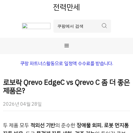
컨
전력만세
텐
츠
로
건
너
메
뛰
기
뉴
쿠팡 파트너스활동으로 일정액 수수료를 받습니다.
로보락 Qrevo EdgeC vs Qrevo C 좀 더 좋은
제품은?
2026년 04월 28일
두 제품 모두
적외선 기반
의 준수한
장애물 회피
,
로봇 먼지통