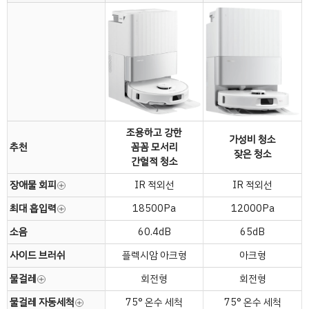
조용하고 강한
가성비 청소
추천
꼼꼼 모서리
잦은 청소
간헐적 청소
장애물 회피
IR 적외선
IR 적외선
최대 흡입력
18500Pa
12000Pa
소음
60.4dB
65dB
사이드 브러쉬
플렉시암 아크형
아크형
물걸레
회전형
회전형
물걸레 자동세척
75° 온수 세척
75° 온수 세척