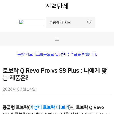
컨
전력만세
텐
츠
로
건
너
메
뛰
기
뉴
쿠팡 파트너스활동으로 일정액 수수료를 받습니다.
로보락 Q Revo Pro vs S8 Plus : 나에게 맞
는 제품은?
2026년 03월 14일
중급형 로보락(
가성비 로보락 더 보기
)
인
로보락 Q Revo