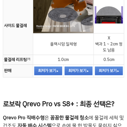
사이드 물걸레
X
플렉시암 일체형
벽과 1 ~ 2cm 정
도 남음
물걸레 리프팅
1.0cm
0.5cm
[9]
판매
최저가 보기
최저가 보기
최저가 보기
로보락 Qrevo Pro vs S8+ : 최종 선택은?
Qrevo Pro 직배수형
은
꼼꼼한 물걸레 청소
에 물걸레 세척 및
건조도
자동 배수 시스템
으로 손에 물 한 방울도 묻히지 싫으