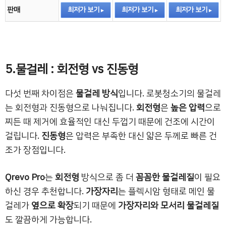
판매
최저가 보기
최저가 보기
최저가 보기
5.물걸레 : 회전형 vs 진동형
다섯 번째 차이점은
물걸레 방식
입니다. 로봇청소기의 물걸레
는 회전형과 진동형으로 나눠집니다.
회전형
은
높은 압력
으로
찌든 때 제거에 효율적인 대신 두껍기 때문에 건조에 시간이
걸립니다.
진동형
은 압력은 부족한 대신 얇은 두께로 빠른 건
조가 장점입니다.
Qrevo Pro
는
회전형
방식으로 좀 더
꼼꼼한 물걸레질
이 필요
하신 경우 추천합니다.
가장자리
는 플렉시암 형태로 메인 물
걸레가
옆으로 확장
되기 때문에
가장자리와 모서리 물걸레질
도 깔끔하게 가능합니다.