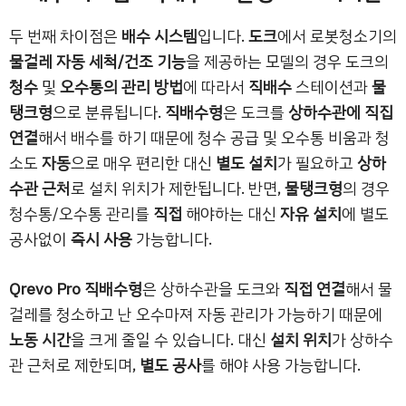
두 번째 차이점은
배수 시스템
입니다.
도크
에서 로봇청소기의
물걸레 자동 세척/건조 기능
을 제공하는 모델의 경우 도크의
청수
및
오수통의 관리 방법
에 따라서
직배수
스테이션과
물
탱크형
으로 분류됩니다.
직배수형
은 도크를
상하수관에 직집
연결
해서 배수를 하기 때문에 청수 공급 및 오수통 비움과 청
소도
자동
으로 매우 편리한 대신
별도 설치
가 필요하고
상하
수관 근처
로 설치 위치가 제한됩니다. 반면,
물탱크형
의 경우
청수통/오수통 관리를
직접
해야하는 대신
자유 설치
에 별도
공사없이
즉시 사용
가능합니다.
Qrevo Pro 직배수형
은 상하수관을 도크와
직접 연결
해서 물
걸레를 청소하고 난 오수마져 자동 관리가 가능하기 때문에
노동 시간
을 크게 줄일 수 있습니다. 대신
설치 위치
가 상하수
관 근처로 제한되며,
별도 공사
를 해야 사용 가능합니다.