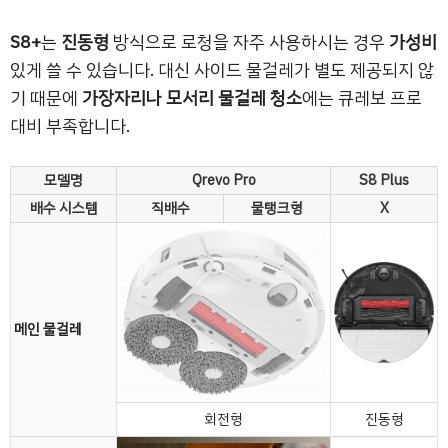
S8+
는
진동형
방식으로 로청을 자주 사용하시는 경우
가성비
있게 쓸 수 있습니다. 대신 사이드 물걸레가 별도 제공되지 않
기 때문에
가장자리나 모서리 물걸레 청소
에는 큐레보 프로
대비 부족합니다.
모델명
Qrevo Pro
S8 Plus
배수 시스템
직배수
물탱크형
X
메인 물걸레
회전형
진동형