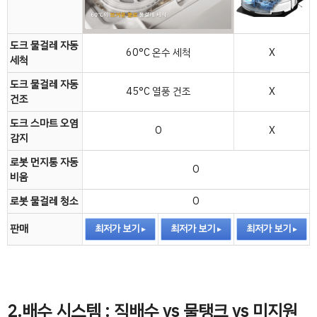
도크 물걸레 자동
60°C 온수 세척
X
세척
도크 물걸레 자동
45°C 열풍 건조
X
건조
도크 스마트 오염
O
X
감지
로봇 먼지통 자동
O
비움
로봇 물걸레 청소
O
판매
최저가 보기
최저가 보기
최저가 보기
2.배수 시스템 : 직배수 vs 물탱크 vs 미지원