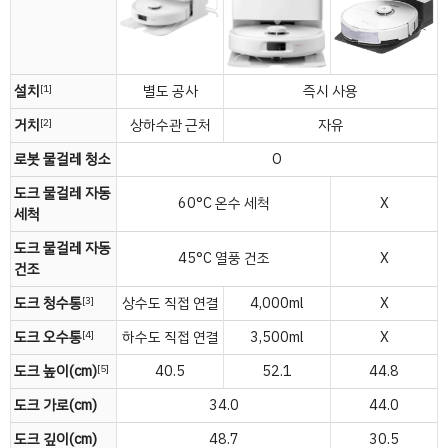
설치
별도 공사
즉시 사용
[1]
거치
상하수관 근처
자유
[2]
로봇 물걸레 청소
O
도크 물걸레 자동
60°C 온수 세척
X
세척
도크 물걸레 자동
45°C 열풍 건조
X
건조
도크 청수통
상수도 직접 연결
4,000ml
X
[3]
도크 오수통
하수도 직접 연결
3,500ml
X
[4]
도크 높이(cm)
40.5
52.1
44.8
[5]
도크 가로(cm)
34.0
44.0
도크 깊이(cm)
48.7
30.5