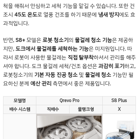
척을 해줘서 안심하고 세척 기능을 맡길 수 있습니다. 또한 건
조시
45도 온도
로 열풍 건조를 하기 때문에
냄새 방지
에도 효
과적입니다.
반면,
S8+
모델은
로봇 청소기
의
물걸레 청소 기능
은 제공하
지만,
도크에서
물걸레를 세척하는 기능
은 미지원입니다. 따
라서 로봇이 사용한 물걸레는
직접 탈부착
하셔서 관리를 해주
셔야 합니다. 도크 물걸레 세척/건조 옵션은
과감히 포기
하고,
로봇청소기의
기본 자동 진공 청소
및
물걸레 청소
기능만 필
요하신 분께
예산 관리
측면에서 좋은 제품입니다.
모델명
Qrevo Pro
S8 Plus
배수 시스템
직배수
물탱크형
X