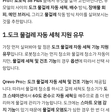
Pro
와
로보락 S8 Plus
중에서 무엇을 살까 고민하신다면, 두
모델의 사이의
도크 물걸레 자동 세척
,
배수
방식,
장애물 회
피
,
메인 브러시
, 그리고
물걸레
작동 방식 차이를 살펴보시는
것을 추천합니다.
1.도크 물걸레 자동 세척 지원 유무
가장 먼저 살펴봐야 할 점은
도크 물걸레 자동 세척 기능 지원
유무
입니다. 로봇청소기는 먼지 청소와 물걸레 청소가 자동이
지만,
물걸레 세척 및 건조 기능
의 경우
옵션
에 따라서 선택 사
항입니다.
Qrevo Pro
는
도크 물걸레 자동 세척 및 건조 기능
이 제공됩
니다. 따라서 물걸레 청소를 하시고 걸레 세척도 청소기가
도
크 스테이션
에서
60도 온수
로
자동 세척
을 해주므로 좀 더 편
리하게 물걸레 관리가 가능합니다. 도크에는
스마트 오염 감
지 기능
이 있기 때문에
물걸레 오염도
가 심한 경우 한 번 더 세