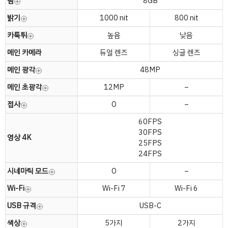
램
8GB
밝기
1000 nit
800 nit
카툭튀
높음
낮음
메인 카메라
듀얼 렌즈
싱글 렌즈
메인 광각
48MP
메인 초광각
12MP
–
접사
O
–
60FPS
30FPS
영상 4K
25FPS
24FPS
시네마틱 모드
O
–
Wi-Fi
Wi-Fi 7
Wi-Fi 6
USB 규격
USB-C
색상
5가지
2가지