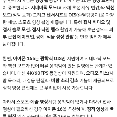
두 번째 차이점은
영상 촬영
입니다. 아이폰 16은
영상 표현력
이 풍부합니다.
시네마틱 모드
(피사체 초점 자유 변경)와
액션
모드
(짐벌 효과) 그리고
센서시프트 OIS
(손떨림방지)로 다양
한 예술, 스포츠 영상 촬영에 좋습니다. 특히
접사 비디오
및
접사 슬로 모션
,
접사 타임 랩스
촬영이 가능해 초근접으로
피
부 근접 메이크업
,
공예
,
식물 성장 관찰
등 연출 범위가 매우
넓어집니다.
한편,
아이폰 16e
는
광학식 OIS
만 지원하여 시네마틱 모드
와 액션 모드가 없어 빠른 움직임이 있는 촬영에는 한계가 있
습니다. 대신
4K/60FPS
동영상이 지원되며,
오디오 믹스
(사
람 목소리, 배경음 편집)나
바람 소리 감소
기능이 제공되므로
정적 영상 편집에는 큰 무리없이 사용 가능합니다.
따라서
스포츠·예술 영상
처럼 움직임이 많거나 다양한
접사
영상
이 필요하신 경우
아이폰 16
을 추천하며,
정적 영상
과
빠
른 편집
위주 사용에는
아이폰 16e
도 충분합니다.