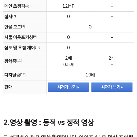
메인 초광각
12MP
–
접사
O
–
[7]
인물 모드
O
[8]
사물 아웃포커싱
O
–
[9]
심도 및 초점 제어
O
–
[10]
2배
2배
광학줌
[11]
0.5배
–
디지털줌
10배
[12]
판매
최저가 보기
최저가 보기
2.영상 촬영 : 동적 vs 정적 영상