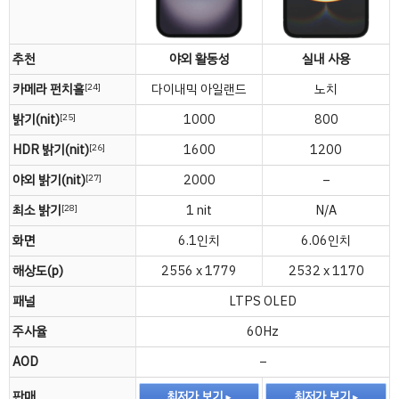
추천
야외 활동성
실내 사용
카메라 펀치홀
다이내믹 아일랜드
노치
[24]
밝기(nit)
1000
800
[25]
HDR 밝기(nit)
1600
1200
[26]
야외 밝기(nit)
2000
–
[27]
최소 밝기
1 nit
N/A
[28]
화면
6.1인치
6.06인치
해상도(p)
2556 x 1779
2532 x 1170
패널
LTPS OLED
주사율
60Hz
AOD
–
판매
최저가 보기
최저가 보기