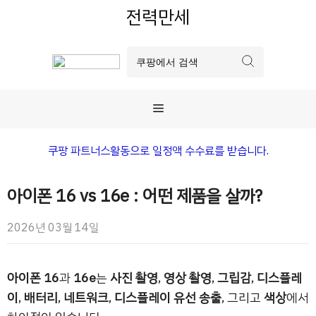
컨
전력만세
텐
츠
로
건
너
메
뛰
기
뉴
쿠팡 파트너스활동으로 일정액 수수료를 받습니다.
아이폰 16 vs 16e : 어떤 제품을 살까?
2026년 03월 14일
아이폰 16
과
16e
는
사진 촬영
,
영상 촬영
,
그립감
,
디스플레
이
,
배터리
,
네트워크
,
디스플레이 유선 송출
, 그리고
색상
에서