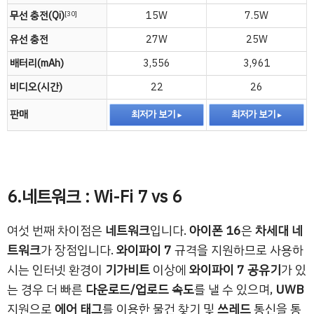
무선 충전(Qi)
15W
7.5W
[30]
유선 충전
27W
25W
배터리(mAh)
3,556
3,961
비디오(시간)
22
26
판매
최저가 보기
최저가 보기
6.네트워크 : Wi-Fi 7 vs 6
여섯 번째 차이점은
네트워크
입니다.
아이폰 16
은
차세대 네
트워크
가 장점입니다.
와이파이 7
규격을 지원하므로 사용하
시는 인터넷 환경이
기가비트
이상에
와이파이 7 공유기
가 있
는 경우 더 빠른
다운로드/업로드 속도
를 낼 수 있으며,
UWB
지원으로
에어 태그
를 이용한 물건 찾기 및
쓰레드
통신을 통