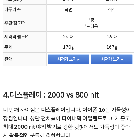
테두리
곡면
직각
[21]
무광
후판 감도
[22]
부드러움
세라믹 쉴드
2세대
1세대
[23]
무게
170g
167g
판매
최저가 보기
최저가 보기
4.디스플레이 : 2000 vs 800 nit
네 번째 차이점은
디스플레이
입니다.
아이폰 16
은
가독성
이
장점입니다. 상단 펀치홀이
다이내믹 아일랜드
로 UI가 좋고,
최대 2000 nit 야외 밝기
로 강한 햇빛에서도 가독성이 좋아
서
활동적인 분
들께 추천합니다.