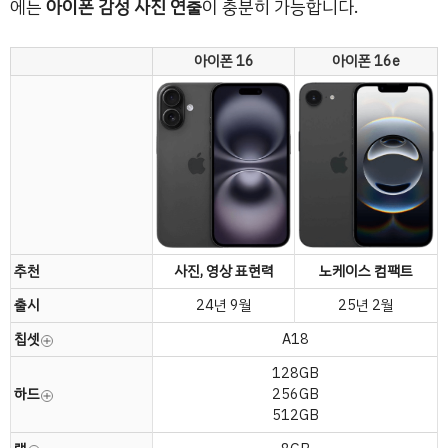
에는
아이폰 감성 사진 연출
이 충분히 가능합니다.
아이폰 16
아이폰 16e
추천
사진, 영상 표현력
노케이스 컴팩트
출시
24년 9월
25년 2월
칩셋
A18
128GB
하드
256GB
512GB