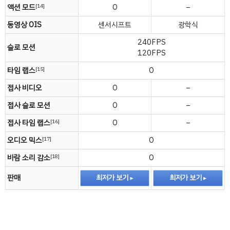
액션 모드
O
–
[14]
동영상 OIS
센서시프트
광학식
240FPS
슬로 모션
120FPS
타임 랩스
O
[15]
접사 비디오
O
–
접사 슬로 모션
O
–
접사 타임 랩스
O
–
[16]
오디오 믹스
O
[17]
바람 소리 감소
O
[18]
판매
최저가 보기
최저가 보기