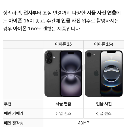
정리하면,
접사
부터 초점 변경까지 다양한
사물 사진 연출
에
는
아이폰 16
이 좋고, 주간에
인물 사진
위주로 촬영하시는
경우
아이폰 16e
도 괜찮은 제품입니다.
아이폰 16
아이폰 16e
추천
사물 연출
인물 사진
메인 카메라
듀얼 렌즈
싱글 렌즈
메인 광각
48MP