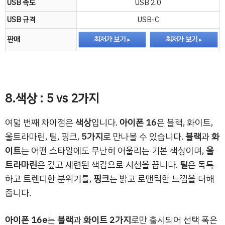
USB 속도
USB 2.0
USB 규격
USB-C
판매
최저가 보기
최저가 보기
8.색상 : 5 vs 2가지
여덟 번째 차이점은
색상
입니다.
아이폰 16
은 블랙, 화이트,
울트라마린, 틸, 핑크,
5가지
로 만나볼 수 있습니다.
블랙
과
화
이트
는 어떤 스타일에도 무난히 어울리는 기본 색상이며,
울
트라마린
은 깊고 세련된 색감으로 시선을 끕니다.
틸
은 독특
하고 트렌디한 분위기를,
핑크
는 밝고 로맨틱한 느낌을 더해
줍니다.
아이폰 16e
는
블랙
과
화이트
2가지
로만 출시되어 선택 폭은