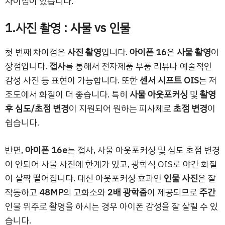
차이점이 있습니다.
1.사진 촬영 : 사물 vs 인물
첫 번째 차이점은
사진 촬영
입니다.
아이폰 16
은
사물 촬영
이
장점입니다.
접사
를 통해서 전자제품 부품 리뷰나 예술적인
감성 사진 등 표현이 가능합니다. 또한
센서 시프트 OIS
는 저
조도에서 화질이 더 좋습니다. 특히
사물 아웃포커싱
및
촬영
후 심도/초점 변경
이 지원되어 원하는 피사체로
초점 변경
이
쉽습니다.
반면,
아이폰 16e
는 접사, 사물 아웃포커싱 및 심도 초점 변경
이 안되어 사물 사진에 한계가 있고, 광학식 OIS로 야간 화질
이 살짝 떨어집니다. 대신 아웃포커싱 효과인
인물 사진
은 잘
작동하고
48MP
의 고화소와
2배 광학줌
이 제공되므로
주간
인물 위주로 촬영을 하시는 경우 아이폰 감성을 잘 살릴 수 있
습니다.