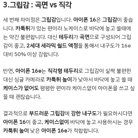
3.그립감 : 곡면 vs 직각
세 번째 차이점은
그립감
입니다.
아이폰 16
은
그립감
이 좋습
니다.
카툭튀
가 있는 편이라 노케이스로 바닥에 놓고 쓸때에
는 약간 불편합니다. 대신
테두리
가
곡면
으로 구성되어 그립
감이 좋고,
2세대 세라믹 쉴드 액정
을 통해서 내구도가 16e
대비 50% 이상 강합니다.
반면,
아이폰 16e
는
직각형 테두리
로 그립감이 살짝 불편한
대신 싱글 카메라로
카툭튀 높이
가 낮아서 바닥에 놓고 쓸 때
케이스가 없어도
평평한 편이라 케이스없이 아이폰을 쓰고 싶
을 때 괜찮습니다.
결과적으로
부드러운 그립감
에
강한 내구도
가 필요하시다면
아이폰 16
이 좋고,
케이스없이
바닥에 놓고 사용하시는 경우
카툭튀 높이
낮은
아이폰 16e
가 적합합니다.