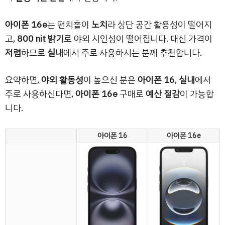
아이폰 16e
는 펀치홀이
노치
라 상단 공간 활용성이 떨어지
고,
800 nit 밝기
로 야외 시인성이 떨어집니다. 대신 가격이
저렴
하므로
실내
에서 주로 사용하시는 분께 추천합니다.
요약하면,
야외 활동성
이 높으신 분은
아이폰 16
,
실내
에서
주로 사용하신다면,
아이폰 16e
구매로
예산
절감
이 가능합
니다.
아이폰 16
아이폰 16e