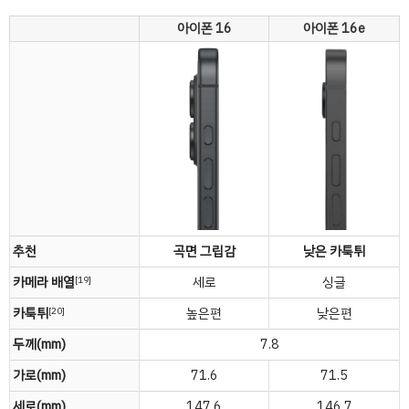
아이폰 16
아이폰 16e
추천
곡면 그립감
낮은 카툭튀
카메라 배열
세로
싱글
[19]
카툭튀
높은편
낮은편
[20]
두께(mm)
7.8
가로(mm)
71.6
71.5
세로(mm)
147.6
146.7