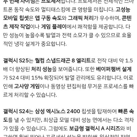
두 번째 차이점
은
프로세서
입니다. 프로세서는 전체적인 스마
트폰 동작 속도와 멀티태스킹에 큰 영향을 미칩니다.
고성능
모바일 칩셋
은
앱 구동 속도
와
그래픽 처리
가 우수하며,
콘텐
츠 제작 작업
이나
게임 플레이
에서 쾌적함을 제공합니다. 다
만 성능이 높을수록 발열과 전력 소모가 클 수 있으므로 효율
적인 냉각 설계가 중요합니다.
갤럭시 S25
는
퀄컴 스냅드래곤 8 엘리트
로 전작 대비 약 1.5
배 더 향상된
처리 성능
을 보여줍니다. 또한
베이퍼챔버 설계
가 S24 대비 15% 확장되어 발열 관리에도 유리합니다. 이로
인해
고사양 게임
이나 동영상 편집처럼 무거운 프로세스를 빠
르게 처리할 수 있습니다.
갤럭시 S24
는
삼성 엑시노스 2400
칩셋을 탑재하여
빠른 속
도
를 낼 수 있지만, 최상급 모델 대비 성능 면에서는 다소 격차
가 있을 수 있습니다. 그럼에도
보급형 갤럭시 A 시리즈
와 비