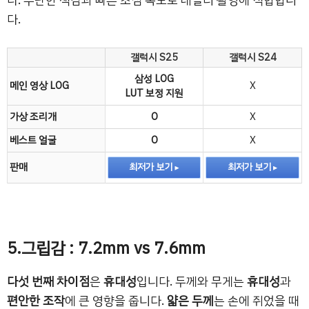
다. 무난한 색감과 빠른 초점 속도로 데일리 촬영에 적합합니
다.
갤럭시 S25
갤럭시 S24
삼성 LOG
메인 영상 LOG
X
LUT 보정 지원
가상 조리개
O
X
베스트 얼굴
O
X
판매
최저가 보기
최저가 보기
5.그립감 : 7.2mm vs 7.6mm
다섯 번째 차이점
은
휴대성
입니다. 두께와 무게는
휴대성
과
편안한 조작
에 큰 영향을 줍니다.
얇은 두께
는 손에 쥐었을 때