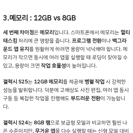
3.메모리 : 12GB vs 8GB
세 번째 차이점
은
메모리
입니다. 스마트폰에서 메모리는
멀티
태스킹
처리에 큰 영향을 줍니다.
프로그램 전환
이나
백그라
운드 앱 유지
를 원활하게 하려면 용량이 넉넉해야 합니다. 메
모리가 작으면 동시에 여러 앱을 실행할 때 로딩이 잦아질 수
있고, 용량이 크면
작업 효율성
이 높아집니다.
갤럭시 S25
는
12GB 메모리
를 제공해
병렬 작업
시 강력한
성능을 발휘합니다. 덕분에 고해상도 사진 편집, 여러 앱 동시
구동 등 복잡한 작업을 진행해도
부드러운 전환
이 가능합니
다.
갤럭시 S24
는
8GB 램
으로 보급형 모델과 비교하면 훨씬 나
은 수준이지만,
무거운 앱
을 다수 실행할 때는 신형 모델 대비