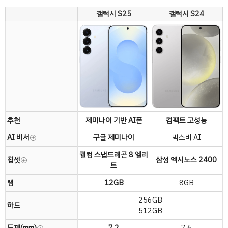
갤럭시 S25
갤럭시 S24
추천
제미나이 기반 AI폰
컴팩트 고성능
AI 비서
구글 제미나이
빅스비 AI
퀄컴 스냅드래곤 8 엘리
칩셋
삼성 엑시노스 2400
트
램
12GB
8GB
256GB
하드
512GB
두께(mm)
7.2
7.6