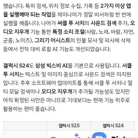
했습니다. 특히 검색, 위치 정보 수집, 기록 등
2가지 이상 앱
을 실행해야 되는 작업
을 제미나이가 정말 비서처럼 한 번에
실행을 해줍니다. 나아가
써클 투 서치
의
사운드 검색
추가,
오
디오 지우개
기능 통한
특정 소리 조절
(사람, 노래, 바람, 자연,
군중, 노이즈),
그리기 어시스트
의 인물 묘사 및 피사체 삭제
등에서 전작 대비 로컬 AI 기능도 개선되었습니다.
갤럭시 S24
도
삼성 빅스비 AI
를 기본으로 사용됩니다.
서클
투 서치
는 텍스트 및 이미지 중심으로 사운드 검색은 미지원
입니다. 추후 소프트웨어 업데이트를 통해 서클 투 서치나 멀
티 모달 검색이나
오디오 지우개
가 추가될 가능성도 있지만
아직 확정된 사안은 아니므로 기대보다는 현재 기능 위주로
활용하는 편이 좋습니다.
갤럭시 S25
갤럭시 S24