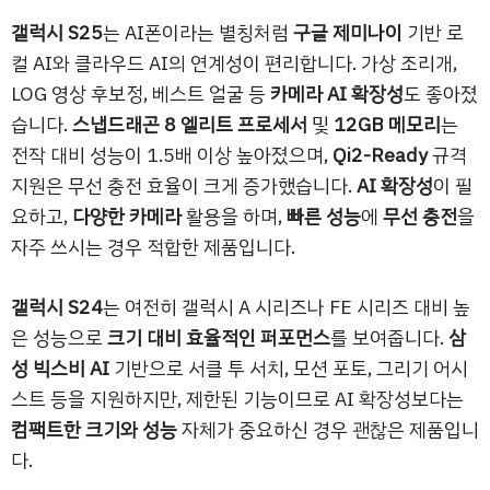
갤럭시 S25
는 AI폰이라는 별칭처럼
구글 제미나이
기반 로
컬 AI와 클라우드 AI의 연계성이 편리합니다. 가상 조리개,
LOG 영상 후보정, 베스트 얼굴 등
카메라 AI 확장성
도 좋아졌
습니다.
스냅드래곤 8 엘리트 프로세서
및
12GB 메모리
는
전작 대비 성능이 1.5배 이상 높아졌으며,
Qi2-Ready
규격
지원은 무선 충전 효율이 크게 증가했습니다.
AI 확장성
이 필
요하고,
다양한 카메라
활용을 하며,
빠른 성능
에
무선 충전
을
자주 쓰시는 경우 적합한 제품입니다.
갤럭시 S24
는 여전히 갤럭시 A 시리즈나 FE 시리즈 대비 높
은 성능으로
크기 대비 효율적인 퍼포먼스
를 보여줍니다.
삼
성 빅스비 AI
기반으로 서클 투 서치, 모션 포토, 그리기 어시
스트 등을 지원하지만, 제한된 기능이므로 AI 확장성보다는
컴팩트한 크기와 성능
자체가 중요하신 경우 괜찮은 제품입니
다.