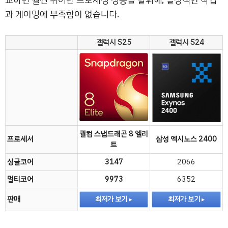
교하면 훨씬 뛰어난 프로세싱 성능을 발휘해, 일상적인 작업
과 게이밍에 부족함이 없습니다.
갤럭시 S25
갤럭시 S24
퀄컴 스냅드래곤 8 엘리
프로세서
삼성 엑시노스 2400
트
싱글코어
3147
2066
멀티코어
9973
6352
판매
최저가 보기
최저가 보기