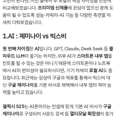
고민이 된다면, 이번 글에서 두 모델의 핵심 차이점을 한눈에
비교해보겠습니다.
프리미엄 신제품
에 관심이 많으신 분께 도
움이 될 수 있도록 성능·카메라·AI 기능 등 다양한 측면을 자
세히 다뤄보겠습니다.
1.AI : 제미나이 vs 빅스비
첫 번째 차이점
은
AI
입니다. GPT, Claude, Deek Seek 등
클
라우드 LLM
이 좋기는 하지만, 외부 AI가
스마트폰 내부 앱
을
컨트롤 할 수 있는 것은 아니기 때문에 스마트폰이나 노트북
에서 AI의 편의성이 필요하시다면, 기기 자체의
로컬 AI
도 중
요합니다. 최근에는 삼성이 구글과 제휴를 통해서 빅스비 대
신
구글 제미나이
를 기본 비서로 채택해서 내부 앱의 제어 능
력을 높이고 있습니다.
갤럭시 S25
는 AI폰이라는 컨셉에 맞게 기본 AI 비서가
구글
제미나이
로 구성되어 사운드 검색 등
멀티모달 확장성
이 증가