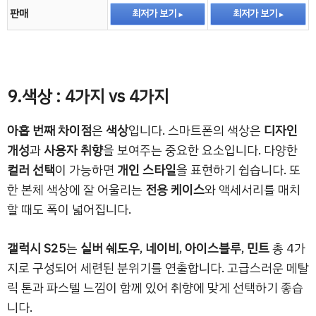
판매
최저가 보기
최저가 보기
9.색상 : 4가지 vs 4가지
아홉 번째 차이점
은
색상
입니다. 스마트폰의 색상은
디자인
개성
과
사용자 취향
을 보여주는 중요한 요소입니다. 다양한
컬러 선택
이 가능하면
개인 스타일
을 표현하기 쉽습니다. 또
한 본체 색상에 잘 어울리는
전용 케이스
와 액세서리를 매치
할 때도 폭이 넓어집니다.
갤럭시 S25
는
실버 쉐도우
,
네이비
,
아이스블루
,
민트
총 4가
지로 구성되어 세련된 분위기를 연출합니다. 고급스러운 메탈
릭 톤과 파스텔 느낌이 함께 있어 취향에 맞게 선택하기 좋습
니다.