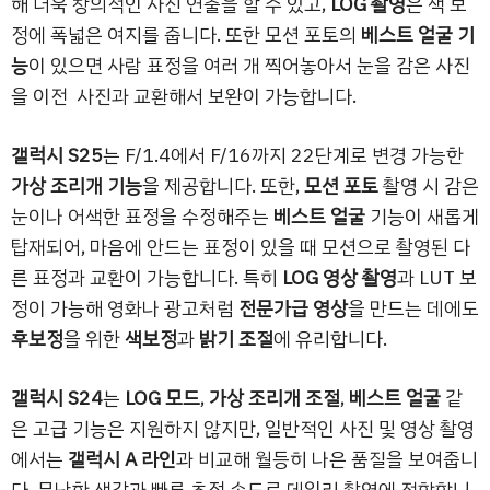
해 더욱 창의적인 사진 연출을 할 수 있고,
LOG 촬영
은 색 보
정에 폭넓은 여지를 줍니다. 또한 모션 포토의
베스트 얼굴 기
능
이 있으면 사람 표정을 여러 개 찍어놓아서 눈을 감은 사진
을 이전 사진과 교환해서 보완이 가능합니다.
갤럭시 S25
는 F/1.4에서 F/16까지 22단계로 변경 가능한
가상 조리개 기능
을 제공합니다. 또한,
모션 포토
촬영 시 감은
눈이나 어색한 표정을 수정해주는
베스트 얼굴
기능이 새롭게
탑재되어, 마음에 안드는 표정이 있을 때 모션으로 촬영된 다
른 표정과 교환이 가능합니다. 특히
LOG 영상 촬영
과 LUT 보
정이 가능해 영화나 광고처럼
전문가급 영상
을 만드는 데에도
후보정
을 위한
색보정
과
밝기 조절
에 유리합니다.
갤럭시 S24
는
LOG 모드
,
가상 조리개 조절
,
베스트 얼굴
같
은 고급 기능은 지원하지 않지만, 일반적인 사진 및 영상 촬영
에서는
갤럭시 A 라인
과 비교해 월등히 나은 품질을 보여줍니