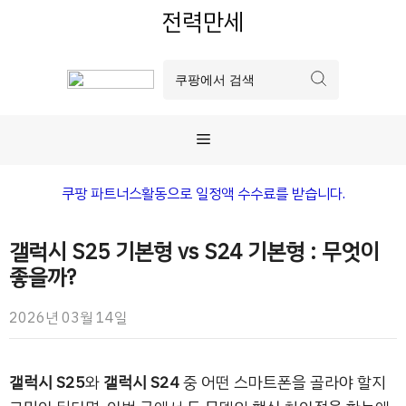
컨
전력만세
텐
츠
로
건
너
메
뛰
기
뉴
쿠팡 파트너스활동으로 일정액 수수료를 받습니다.
갤럭시 S25 기본형 vs S24 기본형 : 무엇이
좋을까?
2026년 03월 14일
갤럭시 S25
와
갤럭시 S24
중 어떤 스마트폰을 골라야 할지