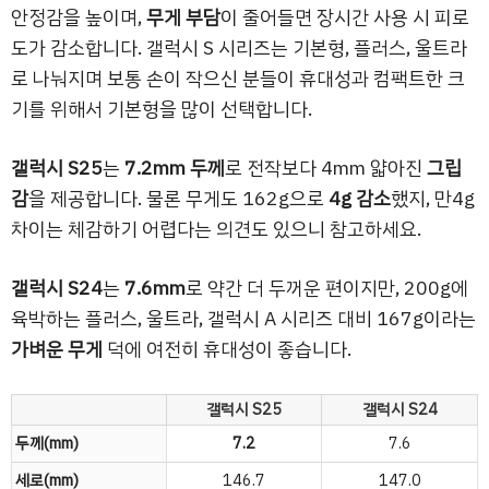
안정감을 높이며,
무게 부담
이 줄어들면 장시간 사용 시 피로
도가 감소합니다. 갤럭시 S 시리즈는 기본형, 플러스, 울트라
로 나눠지며 보통 손이 작으신 분들이 휴대성과 컴팩트한 크
기를 위해서 기본형을 많이 선택합니다.
갤럭시 S25
는
7.2mm 두께
로 전작보다 4mm 얇아진
그립
감
을 제공합니다. 물론 무게도 162g으로
4g 감소
했지, 만4g
차이는 체감하기 어렵다는 의견도 있으니 참고하세요.
갤럭시 S24
는
7.6mm
로 약간 더 두꺼운 편이지만, 200g에
육박하는 플러스, 울트라, 갤럭시 A 시리즈 대비 167g이라는
가벼운 무게
덕에 여전히 휴대성이 좋습니다.
갤럭시 S25
갤럭시 S24
두께(mm)
7.2
7.6
세로(mm)
146.7
147.0