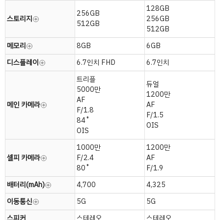
128GB
256GB
스토리지
256GB
512GB
512GB
메모리
8GB
6GB
디스플레이
6.7인치 FHD
6.7인치
트리플
듀얼
5000만
1200만
AF
메인 카메라
AF
F/1.8
F/1.5
84˚
OIS
OIS
1000만
1200만
셀피 카메라
F/2.4
AF
80˚
F/1.9
배터리(mAh)
4,700
4,325
이동통신
5G
5G
스피커
스테레오
스테레오