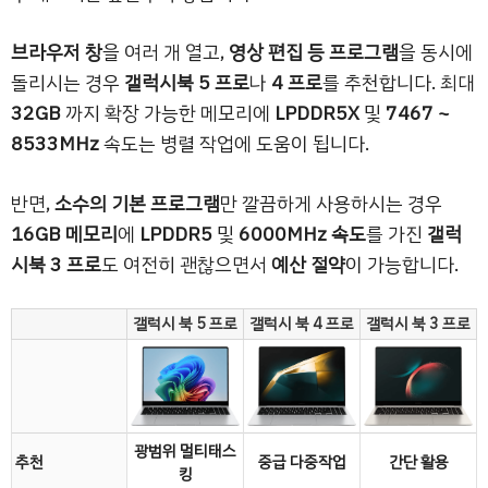
브라우저 창
을 여러 개 열고,
영상 편집 등 프로그램
을 동시에
돌리시는 경우
갤럭시북 5 프로
나
4 프로
를 추천합니다. 최대
32GB
까지 확장 가능한 메모리에
LPDDR5X
및
7467 ~
8533MHz
속도는 병렬 작업에 도움이 됩니다.
반면,
소수의 기본 프로그램
만 깔끔하게 사용하시는 경우
16GB 메모리
에
LPDDR5
및
6000MHz 속도
를 가진
갤럭
시북 3 프로
도 여전히 괜찮으면서
예산 절약
이 가능합니다.
갤럭시 북 5 프로
갤럭시 북 4 프로
갤럭시 북 3 프로
광범위 멀티태스
추천
중급 다중작업
간단 활용
킹