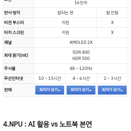
16인치
반사 방지
잘되는 편
잘 안됨
비전 부스터
지원
X
터치 스크린
지원
X
패널
AMOLED 2X
SDR 400
최대 밝기(nit)
HDR 500
주사율
48 ~ 120Hz
무선인터넷
10 ~ 15시간
4 ~ 6시간
2 ~ 3시간
판매
최저가 보기
최저가 보기
최저가 보기
4.NPU : AI 활용 vs 노트북 본연