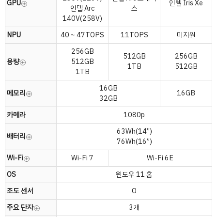
GPU
인텔 Iris Xe
인텔 Arc
스
140V(258V)
NPU
40 ~ 47TOPS
11TOPS
미지원
256GB
512GB
256GB
용량
512GB
1TB
512GB
1TB
16GB
메모리
16GB
32GB
카메라
1080p
63Wh(14”)
배터리
76Wh(16”)
Wi-Fi
Wi-Fi 7
Wi-Fi 6E
OS
윈도우 11 홈
조도 센서
O
주요 단자
3개