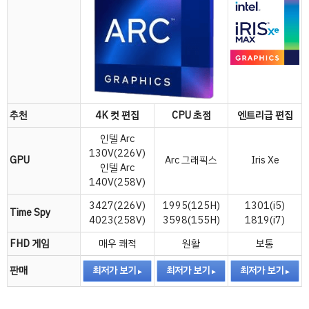
추천
4K 컷 편집
CPU 초점
엔트리급 편집
인텔 Arc
130V(226V)
GPU
Arc 그래픽스
Iris Xe
인텔 Arc
140V(258V)
3427(226V)
1995(125H)
1301(i5)
Time Spy
4023(258V)
3598(155H)
1819(i7)
FHD 게임
매우 쾌적
원활
보통
판매
최저가 보기
최저가 보기
최저가 보기