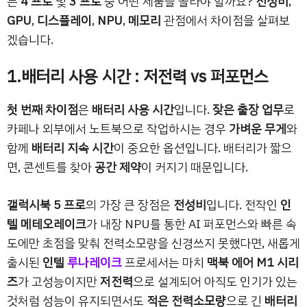
는
4 프로
및
3 프로
중 어떤 제품을 골라야 할까요?
전성비
,
GPU
,
디스플레이
,
NPU
,
메모리
관점에서 차이점을 살펴보
겠습니다.
1.배터리 사용 시간 : 저전력 vs 퍼포먼스
첫 번째 차이점
은
배터리 사용 시간
입니다.
잦은 출장 업무
로
카페나 외부에서 노트북으로 작업하시는 경우
가벼운 무게
와
함께
배터리 지속 시간
이 중요한 옵션입니다. 배터리가 짧으
면, 콘센트를 찾아
공간 제약
이 커지기 때문입니다.
갤럭시북 5 프로
의 가장 큰 장점은
전성비
입니다. 전작인
인
텔 메테오레이크
가 내장 NPU를 통한 AI 퍼포먼스와 빠른 속
도에만 초점을 맞춰 전력소모량을 신경쓰지 못했다면, 새롭게
출시된
인텔
루나레이크
프로세서는 마치
맥북 에어 M1 시리
즈
가 고성능이지만
저전력
으로 설계되어 아직도 인기가 있는
것처럼 성능이 유지되면서도
적은 전력소모량
으로 긴
배터리