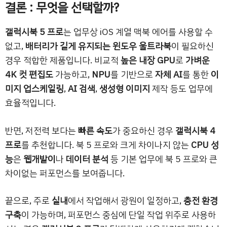
결론 : 무엇을 선택할까?
갤럭시북 5 프로
는 업무상 iOS 계열 맥북 에어를 사용할 수
없고,
배터리가 길게 유지되는 윈도우 울트라북
이 필요하신
경우 적합한 제품입니다. 비교적
높은 내장 GPU
로
가벼운
4K 컷 편집도
가능하고,
NPU
를 기반으로
자체 AI
를 통한
이
미지 업스케일링
,
AI 검색
,
생성형 이미지
제작 등도 업무에
효율적입니다.
반면, 저전력 보다는
빠른 속도
가 중요하신 경우
갤럭시북 4
프로
를 추천합니다. 북 5 프로와 크게 차이나지 않는
CPU 성
능
은
웹개발이
나
데이터 분석
등 기본 업무에 북 5 프로와 큰
차이없는 퍼포먼스를 보여줍니다.
끝으로, 주로
실내
에서 작업해서 광원이 일정하고,
충전 환경
구축
이 가능하며, 퍼포먼스 중심에 단일 작업 위주로 사용하