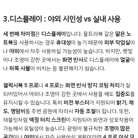
3.디스플레이 : 야외 시인성 vs 실내 사용
세 번째 차이점
은
디스플레이
입니다. 울트라북 같은
얇은 노
트북
을 사용하시는 경우
휴대성
이 높기 때문에
외부 작업실
이
나
야외
에서 자주 사용하실 가능성이 높습니다. 하지만, 햇빛
이나 조명이 강한 곳에서는
화면 반사
로 디스플레이에
얼굴
이
나
뒤쪽 사물
이 비치는 등 불편해지기 쉽습니다.
갤럭시북 5 프로
나
4 프로
는
화면 반사 방지 코팅 처리
가 잘
되어있어서 야외나 조명이 강한 곳에서 사용을 해도
집중도
를
유지시킬 수 있습니다. 특히
비전 부스터
가 지원되어
밝기
,
채
도
,
명암비
를 주변 광원에 따라서
자동 조절
이 됩니다. 또한,
태블릿처럼
액정 터치 스크린
이 지원되어 화면과 상호작용이
가능해서 유틸성이 높습니다. 광원이 불규칙한
조명이 많은
공간
이나
야외
에서 자주 사용하실 계획이라면
4 프로 이상 모