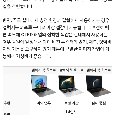
델
을 추천합니다.
반면, 주로
실내
에서 충전 환경과 결합해서 사용하시는 경우
갤럭시북 3 프로
구매로
예산 절감
이 가능합니다. 여전히
빠
른 속도
에
OLED 패널의 정확한 색감
은 실내에서 사용하는
경우 광원이 일정해서 딱히 비전 부스터의 밝기, 채도, 명암비
지원 기능을 요구하지 않기 때문에
균일한 이미지 작업
이 가
능해서
가성비
가 좋습니다.
갤럭시 북 5 프로
갤럭시 북 4 프로
갤럭시 북 3 프로
추천
야외 업무
적정 예산
실내 중심
14인치
화면