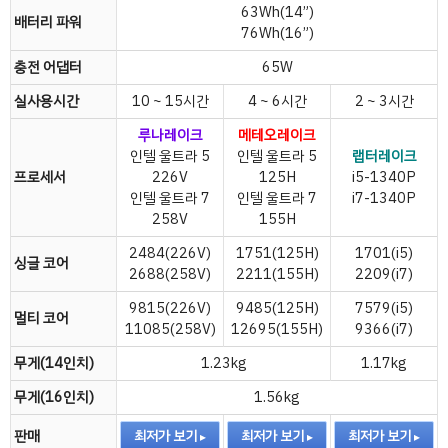
63Wh(14”)
배터리 파워
76Wh(16”)
충전 어댑터
65W
실사용시간
10 ~ 15시간
4 ~ 6시간
2 ~ 3시간
루나레이크
메테오레이크
인텔 울트라 5
인텔 울트라 5
랩터레이크
프로세서
226V
125H
i5-1340P
인텔 울트라 7
인텔 울트라 7
i7-1340P
258V
155H
2484(226V)
1751(125H)
1701(i5)
싱글 코어
2688(258V)
2211(155H)
2209(i7)
9815(226V)
9485(125H)
7579(i5)
멀티 코어
11085(258V)
12695(155H)
9366(i7)
무게(14인치)
1.23kg
1.17kg
무게(16인치)
1.56kg
판매
최저가 보기
최저가 보기
최저가 보기