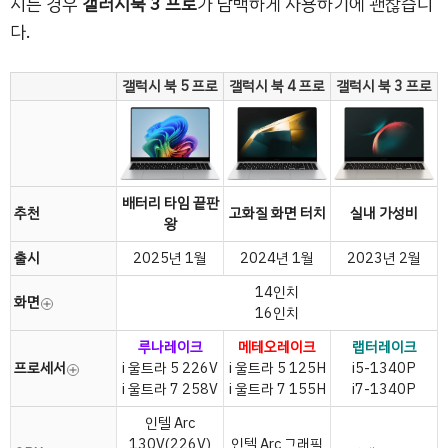
시는 경우
갤러시북 3 프로
가 담백하게 사용하기에 괜찮습니
다.
갤럭시 북 5 프로
갤럭시 북 4 프로
갤럭시 북 3 프로
배터리 타임 끝판
추천
고화질 화면 터치
실내 가성비
왕
출시
2025년 1월
2024년 1월
2023년 2월
14인치
화면
16인치
루나레이크
메테오레이크
랩터레이크
프로세서
i 울트라 5 226V
i 울트라 5 125H
i5-1340P
i 울트라 7 258V
i 울트라 7 155H
i7-1340P
인텔 Arc
130V(226V)
인텔 Arc 그래픽