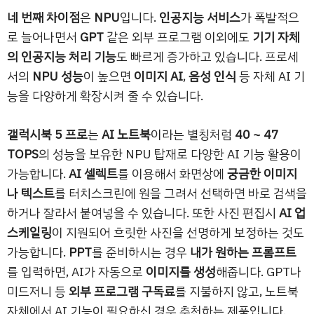
네 번째 차이점
은
NPU
입니다.
인공지능 서비스
가 폭발적으
로 늘어나면서
GPT
같은 외부 프로그램 이외에도
기기 자체
의 인공지능 처리 기능
도 빠르게 증가하고 있습니다. 프로세
서의
NPU 성능
이 높으면
이미지 AI
,
음성 인식
등 자체 AI 기
능을 다양하게 확장시켜 줄 수 있습니다.
갤럭시북 5 프로
는
AI 노트북
이라는 별칭처럼
40 ~ 47
TOPS
의 성능을 보유한 NPU 탑재로 다양한 AI 기능 활용이
가능합니다.
AI 셀렉트
를 이용해서 화면상에
궁금한 이미지
나 텍스트
를 터치스크린에 원을 그려서 선택하면 바로 검색을
하거나 잘라서 붙여넣을 수 있습니다. 또한 사진 편집시
AI 업
스케일링
이 지원되어 흐릿한 사진을 선명하게 보정하는 것도
가능합니다.
PPT
를 준비하시는 경우
내가 원하는 프롬프트
를 입력하면, AI가 자동으로
이미지를 생성
해줍니다. GPT나
미드저니 등
외부 프로그램 구독료
를 지불하지 않고, 노트북
자체에서 AI 기능이 필요하신 경우 추천하는 제품입니다.