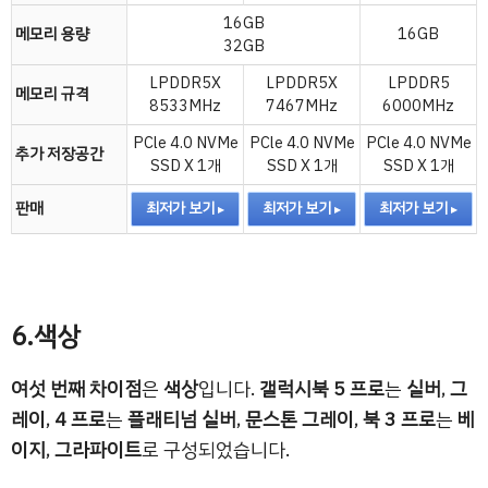
16GB
메모리 용량
16GB
32GB
LPDDR5X
LPDDR5X
LPDDR5
메모리 규격
8533MHz
7467MHz
6000MHz
PCle 4.0 NVMe
PCle 4.0 NVMe
PCle 4.0 NVMe
추가 저장공간
SSD X 1개
SSD X 1개
SSD X 1개
판매
최저가 보기
최저가 보기
최저가 보기
6.색상
여섯 번째 차이점
은
색상
입니다.
갤럭시북 5 프로
는
실버
,
그
레이
,
4 프로
는
플래티넘 실버
,
문스톤 그레이
,
북 3 프로
는
베
이지
,
그라파이트
로 구성되었습니다.