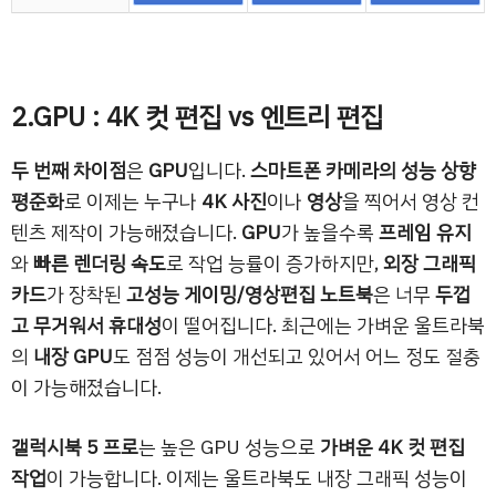
2.GPU : 4K 컷 편집 vs 엔트리 편집
두 번째 차이점
은
GPU
입니다.
스마트폰 카메라의 성능 상향
평준화
로 이제는 누구나
4K 사진
이나
영상
을 찍어서 영상 컨
텐츠 제작이 가능해졌습니다.
GPU
가 높을수록
프레임 유지
와
빠른 렌더링 속도
로 작업 능률이 증가하지만,
외장 그래픽
카드
가 장착된
고성능 게이밍/영상편집 노트북
은 너무
두껍
고 무거워서 휴대성
이 떨어집니다. 최근에는 가벼운 울트라북
의
내장 GPU
도 점점 성능이 개선되고 있어서 어느 정도 절충
이 가능해졌습니다.
갤럭시북 5 프로
는 높은 GPU 성능으로
가벼운 4K 컷 편집
작업
이 가능합니다. 이제는 울트라북도 내장 그래픽 성능이