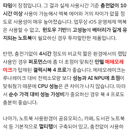
타임
이 장점입니다. 그 결과 실제 사용시간 기준
충전없이 10
시간 이상
사용이 가능해서 맥북 에어와 거의 차이가 없을 정
도로 사용성이 매우 높아졌습니다. 업무상 iOS 운영체제 맥북
은 사용할 수 없고,
윈도우 기반
의
고성능
에
배터리가 길게 유
지되는 노트북
이 필요하신 경우 투자할만한 제품입니다.
반면, 충전기없이
4시간
정도의 비교적 짧은 환경에서의 랩탑
사용인 경우
퍼포먼스
에 좀 더 초점이 맞춰진
인텔
메테오레
이크
가 탑재된
갤럭시북 4 프로
가 좋습니다. 메테오레이크는
루나레이크 대비 전력소모량 보다
성능과 AI NPU에 초점
이
맞춰줬기 때문에
CPU 성능
은 큰 차이가 나지 않습니다. 따라
서
순수 가격 대비 성능 가성비
가 중요하신 경우 북 4 프로도
충분히 좋습니다.
나아가, 노트북 사용환경이 공유오피스, 카페, 도서관 노트북
석 등 기본적으로
멀티탭
이 구축되어 있고, 충전없이 사용하