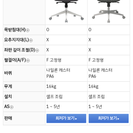
목받침대(H)
O
O
요추지지대(L)
X
X
좌판 깊이 조절(D)
X
X
팔걸이(A/F)
F 고정형
F 고정형
나일론 캐스터
나일론 캐스터
바퀴
PA6
PA6
무게
16kg
16kg
설치
셀프 조립
셀프 조립
AS
1 ~ 5년
1 ~ 5년
판매
최저가 보기
최저가 보기