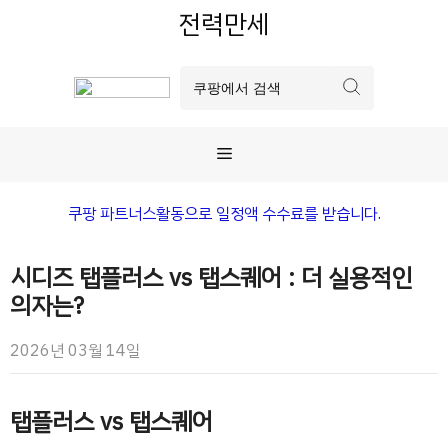
컨
전력만세
텐
츠
로
건
너
메
뛰
기
뉴
쿠팡 파트너스활동으로 일정액 수수료를 받습니다.
시디즈 탭플러스 vs 탭스퀘어 : 더 실용적인
의자는?
2026년 03월 14일
탭플러스 vs 탭스퀘어