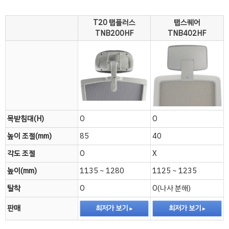
T20 탭플러스
탭스퀘어
TNB200HF
TNB402HF
목받침대(H)
O
O
높이 조절(mm)
85
40
각도 조절
O
X
높이(mm)
1135 ~ 1280
1125 ~ 1235
탈착
O
O(나사 분해)
판매
최저가 보기
최저가 보기