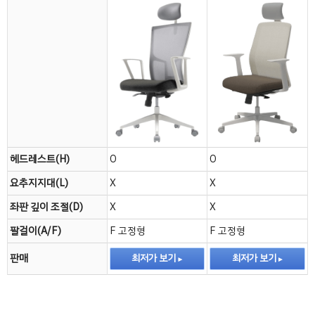
헤드레스트(H)
O
O
요추지지대(L)
X
X
좌판 깊이 조절(D)
X
X
팔걸이(A/F)
F 고정형
F 고정형
판매
최저가 보기
최저가 보기