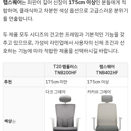
탭스퀘어
는 좌판이 길어 신장이
175cm 이상
인 분들에게 적
합하며, 클래식하고 차분한 색상 옵션으로 고급스러운 분위기
를 연출합니다.
두 제품 모두 시디즈의 견고한 프레임과 기본적인 기능을 갖
추고 있으므로, 가성비 라인업에서 사용자의 신체 조건과 선
호하는 기능에 따라 적합한 제품을 선택하시길 바랍니다.
T20 탭플러스
탭스퀘어
TNB200HF
TNB402HF
추천
175cm 미만
175cm 이상
다크 그레이
카키쉬 그레이
색상