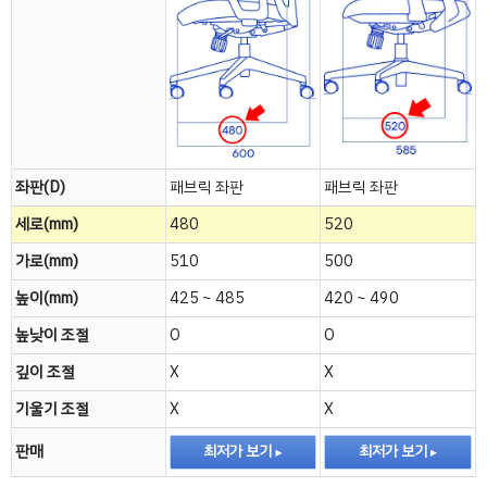
좌판(D)
패브릭 좌판
패브릭 좌판
세로(mm)
480
520
가로(mm)
510
500
높이(mm)
425 ~ 485
420 ~ 490
높낮이 조절
O
O
깊이 조절
X
X
기울기 조절
X
X
판매
최저가 보기
최저가 보기