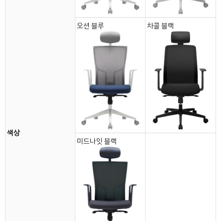
오션 블루
차콜 블랙
색상
미드나잇 블랙