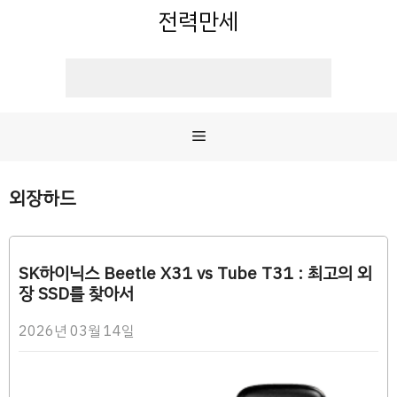
컨
전력만세
텐
츠
로
건
너
메
뛰
기
뉴
외장하드
SK하이닉스 Beetle X31 vs Tube T31 : 최고의 외
장 SSD를 찾아서
2026년 03월 14일